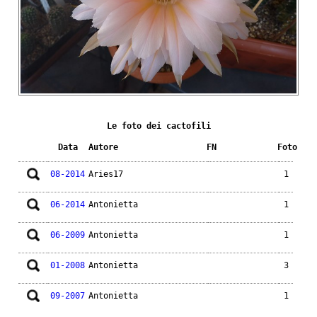
Le foto dei cactofili
Data
Autore
FN
Foto
08-2014
Aries17
1
06-2014
Antonietta
1
06-2009
Antonietta
1
01-2008
Antonietta
3
09-2007
Antonietta
1