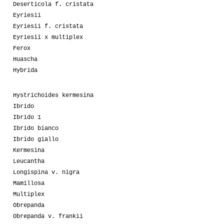
Deserticola f. cristata
Eyriesii
Eyriesii f. cristata
Eyriesii x multiplex
Ferox
Huascha
Hybrida
Hystrichoides kermesina
Ibrido
Ibrido 1
Ibrido bianco
Ibrido giallo
Kermesina
Leucantha
Longispina v. nigra
Mamillosa
Multiplex
Obrepanda
Obrepanda v. frankii