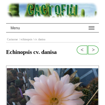
Menu
Cactaceae
/ echinopsis
/ cv. danisa
<
>
Echinopsis cv. danisa