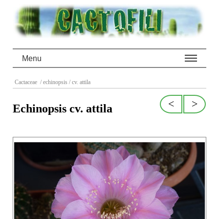
Menu
Cactaceae
/ echinopsis
/ cv. attila
<
>
Echinopsis cv. attila