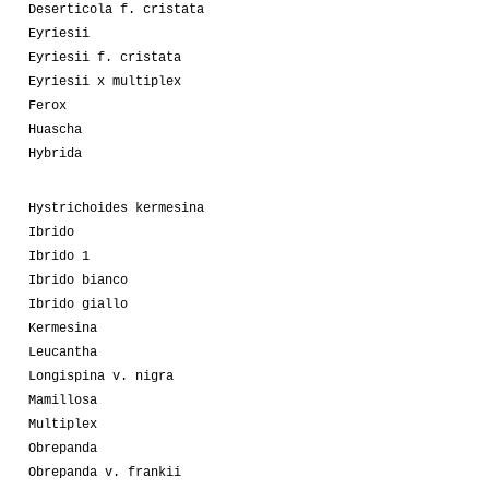
Deserticola f. cristata
Eyriesii
Eyriesii f. cristata
Eyriesii x multiplex
Ferox
Huascha
Hybrida
Hystrichoides kermesina
Ibrido
Ibrido 1
Ibrido bianco
Ibrido giallo
Kermesina
Leucantha
Longispina v. nigra
Mamillosa
Multiplex
Obrepanda
Obrepanda v. frankii