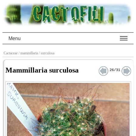
Menu
Cactaceae
/ mammillaria
/ surculosa
Mammillaria surculosa
26/31