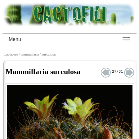
Menu
Cactaceae
/ mammillaria
/ surculosa
Mammillaria surculosa
27/31