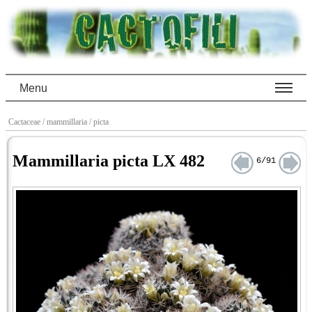
Menu
Cactaceae
/ mammillaria
/ picta
Mammillaria picta LX 482
6/91