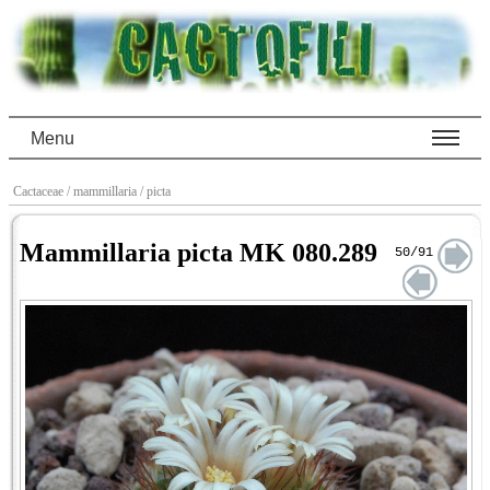
Menu
Cactaceae
/ mammillaria
/ picta
Mammillaria picta MK 080.289
50/91