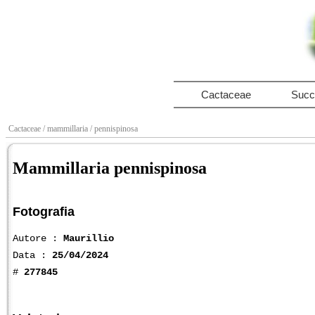
Cactaceae
Succ
Cactaceae
/ mammillaria
/ pennispinosa
Mammillaria pennispinosa
Fotografia
Autore :
Maurillio
Data :
25/04/2024
#
277845