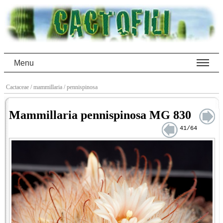
Menu
Cactaceae
/ mammillaria
/ pennispinosa
Mammillaria pennispinosa MG 830
41/64