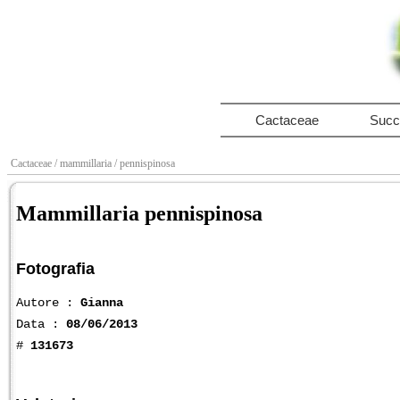
Cactaceae
Succ
Cactaceae
/ mammillaria
/ pennispinosa
Mammillaria pennispinosa
Fotografia
Autore :
Gianna
Data :
08/06/2013
#
131673