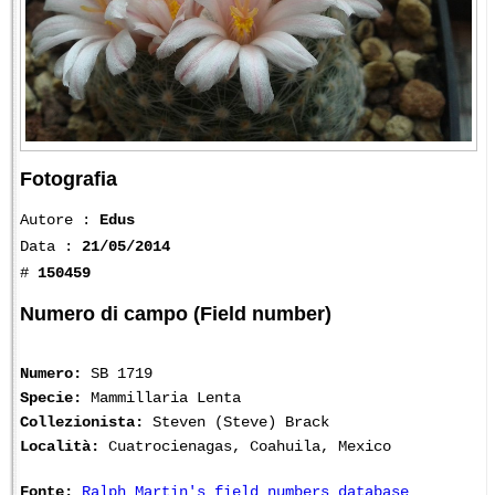
Fotografia
Autore :
Edus
Data :
21/05/2014
#
150459
Numero di campo (Field number)
Numero:
SB 1719
Specie:
Mammillaria Lenta
Collezionista:
Steven (Steve) Brack
Località:
Cuatrocienagas, Coahuila, Mexico
Fonte:
Ralph Martin's field numbers database