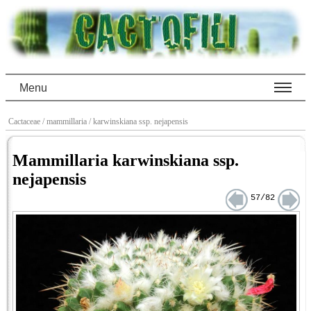
Menu
Cactaceae
/ mammillaria
/ karwinskiana ssp. nejapensis
Mammillaria karwinskiana ssp.
nejapensis
57/82