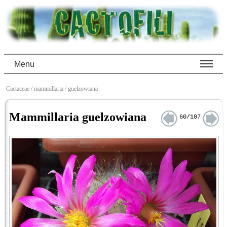
Menu
Cactaceae
/ mammillaria
/ guelzowiana
Mammillaria guelzowiana
60/107