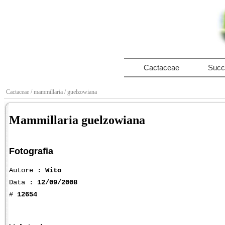
Cactaceae
Succ
Cactaceae
/ mammillaria
/ guelzowiana
Mammillaria guelzowiana
Fotografia
Autore :
Wito
Data :
12/09/2008
#
12654