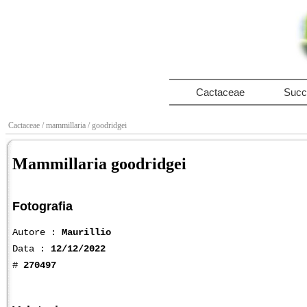
Cactaceae
Succ
Cactaceae
/ mammillaria
/ goodridgei
Mammillaria goodridgei
Fotografia
Autore :
Maurillio
Data :
12/12/2022
#
270497