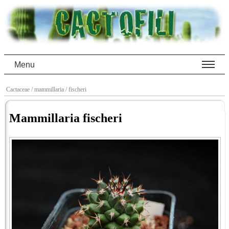
Menu
Cactaceae
/ mammillaria
/ fischeri
Mammillaria fischeri