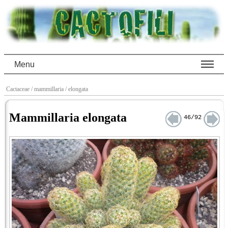
Menu
Cactaceae
/ mammillaria
/ elongata
Mammillaria elongata
46/92