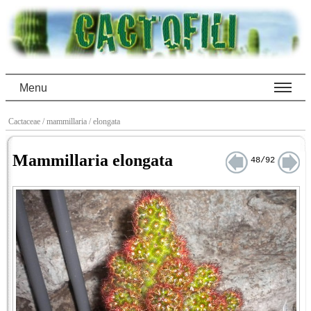
Menu
Cactaceae
/ mammillaria
/ elongata
Mammillaria elongata
48/92