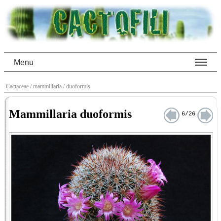
Menu
Cactaceae
/ mammillaria
/ duoformis
Mammillaria duoformis
6/26