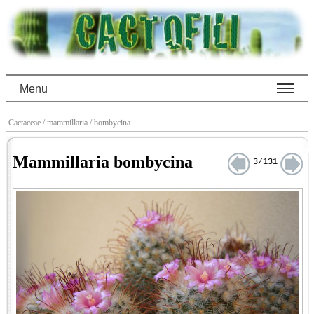
Menu
Cactaceae
/ mammillaria
/ bombycina
Mammillaria bombycina
3/131