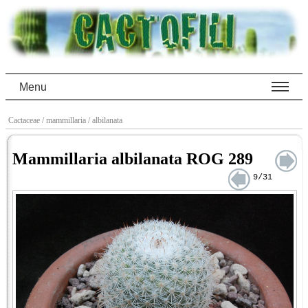
Menu
Cactaceae
/ mammillaria
/ albilanata
Mammillaria albilanata ROG 289
9/31