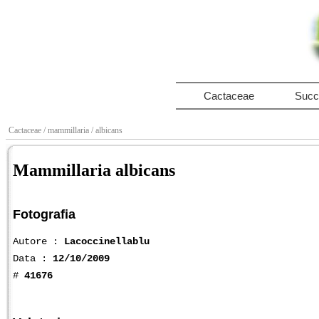
Cactaceae
Succ
Cactaceae
/ mammillaria
/ albicans
Mammillaria albicans
Fotografia
Autore :
Lacoccinellablu
Data :
12/10/2009
#
41676