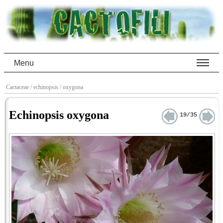
Menu
Cactaceae
/ echinopsis
/ oxygona
Echinopsis oxygona
19/35