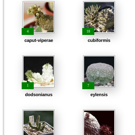
4
18
caput-viperae
cubiformis
1
7
dodsonianus
eylensis