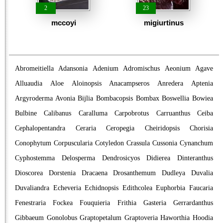
2
23
mccoyi
migiurtinus
Abromeitiella
Adansonia
Adenium
Adromischus
Aeonium
Agave
Alluaudia
Aloe
Aloinopsis
Anacampseros
Anredera
Aptenia
Argyroderma
Avonia
Bijlia
Bombacopsis
Bombax
Boswellia
Bowiea
Bulbine
Calibanus
Caralluma
Carpobrotus
Carruanthus
Ceiba
Cephalopentandra
Ceraria
Ceropegia
Cheiridopsis
Chorisia
Conophytum
Corpuscularia
Cotyledon
Crassula
Cussonia
Cynanchum
Cyphostemma
Delosperma
Dendrosicyos
Didierea
Dinteranthus
Dioscorea
Dorstenia
Dracaena
Drosanthemum
Dudleya
Duvalia
Duvaliandra
Echeveria
Echidnopsis
Edithcolea
Euphorbia
Faucaria
Fenestraria
Fockea
Fouquieria
Frithia
Gasteria
Gerrardanthus
Gibbaeum
Gonolobus
Graptopetalum
Graptoveria
Haworthia
Hoodia