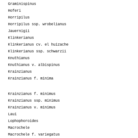
Graminispinus
Hoferi
Horripilus
Horripilus ssp. wrobelianus
Jauernigii
Klinkerianus
Klinkerianus cv. el huizache
Klinkerianus ssp. schwarzii
Knuthianus
Knuthianus v. albispinus
Krainzianus
Krainzianus f. minima
Krainzianus f. minimus
Krainzianus ssp. minimus
Krainzianus v. minimus
Laui
Lophophoroides
Macrochele
Macrochele f. variegatus