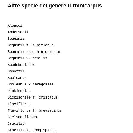
Altre specie del genere turbinicarpus
Alonsoi
Andersonii
Beguinii
Beguinii f. albiflorus
Beguinii ssp. hintoniorum
Beguinii v. senilis
Boedekerianus
Bonatzii
Booleanus
Booleanus x zaragosaee
Dickisoniae
Dickisoniae f. cristatus
Flaviflorus
Flaviflorus f. brevispinus
Gielsdorfianus
Gracilis
Gracilis f. longispinus