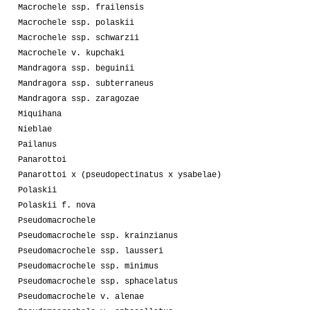
Macrochele ssp. frailensis
Macrochele ssp. polaskii
Macrochele ssp. schwarzii
Macrochele v. kupchaki
Mandragora ssp. beguinii
Mandragora ssp. subterraneus
Mandragora ssp. zaragozae
Miquihana
Nieblae
Pailanus
Panarottoi
Panarottoi x (pseudopectinatus x ysabelae)
Polaskii
Polaskii f. nova
Pseudomacrochele
Pseudomacrochele ssp. krainzianus
Pseudomacrochele ssp. lausseri
Pseudomacrochele ssp. minimus
Pseudomacrochele ssp. sphacelatus
Pseudomacrochele v. alenae