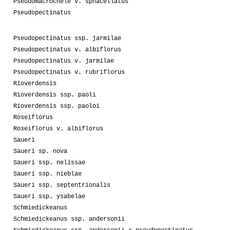
Pseudomacrochele v. sphacellatus
Pseudopectinatus
Pseudopectinatus ssp. jarmilae
Pseudopectinatus v. albiflorus
Pseudopectinatus v. jarmilae
Pseudopectinatus v. rubriflorus
Rioverdensis
Rioverdensis ssp. paoli
Rioverdensis ssp. paoloi
Roseiflorus
Roseiflorus v. albiflorus
Saueri
Saueri sp. nova
Saueri ssp. nelissae
Saueri ssp. nieblae
Saueri ssp. septentrionalis
Saueri ssp. ysabelae
Schmiedickeanus
Schmiedickeanus ssp. andersonii