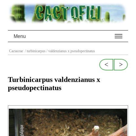
Menu
Cactaceae
/ turbinicarpus
/ valdenzianus x pseudopectinatus
<
>
Turbinicarpus valdenzianus x
pseudopectinatus