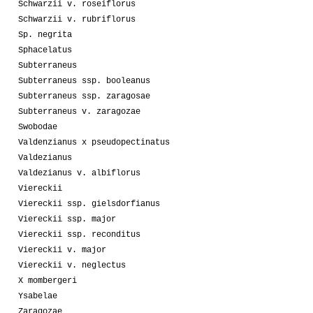
Schwarzii v. roseiflorus
Schwarzii v. rubriflorus
Sp. negrita
Sphacelatus
Subterraneus
Subterraneus ssp. booleanus
Subterraneus ssp. zaragosae
Subterraneus v. zaragozae
Swobodae
Valdenzianus x pseudopectinatus
Valdezianus
Valdezianus v. albiflorus
Viereckii
Viereckii ssp. gielsdorfianus
Viereckii ssp. major
Viereckii ssp. reconditus
Viereckii v. major
Viereckii v. neglectus
X mombergeri
Ysabelae
Zaragozae