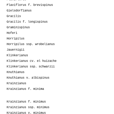
Flaviflorus f. brevispinus
Gielsdorfianus
Gracilis
Gracilis f. longispinus
Graminispinus
Hoferi
Horripilus
Horripilus ssp. wrobelianus
Jauernigii
Klinkerianus
Klinkerianus cv. el huizache
Klinkerianus ssp. schwarzii
Knuthianus
Knuthianus v. albispinus
Krainzianus
Krainzianus f. minima
Krainzianus f. minimus
Krainzianus ssp. minimus
Krainzianus v. minimus