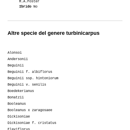
R.A.Foster
Ibrido
No
Altre specie del genere turbinicarpus
Alonsoi
Andersonii
Beguinii
Beguinii f. albiflorus
Beguinii ssp. hintoniorum
Beguinii v. senilis
Boedekerianus
Bonatzii
Booleanus
Booleanus x zaragosaee
Dickisoniae
Dickisoniae f. cristatus
Flaviflorus