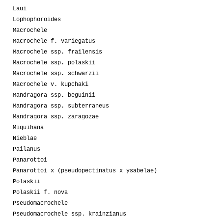
Laui
Lophophoroides
Macrochele
Macrochele f. variegatus
Macrochele ssp. frailensis
Macrochele ssp. polaskii
Macrochele ssp. schwarzii
Macrochele v. kupchaki
Mandragora ssp. beguinii
Mandragora ssp. subterraneus
Mandragora ssp. zaragozae
Miquihana
Nieblae
Pailanus
Panarottoi
Panarottoi x (pseudopectinatus x ysabelae)
Polaskii
Polaskii f. nova
Pseudomacrochele
Pseudomacrochele ssp. krainzianus