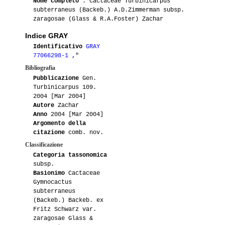
Nome completo
: Cactaceae Turbinicarpus
subterraneus (Backeb.) A.D.Zimmerman subsp.
zaragosae (Glass & R.A.Foster) Zachar
Indice GRAY
Identificativo
GRAY
77066298-1
,"
Bibliografia
Pubblicazione
Gen.
Turbinicarpus 109.
2004 [Mar 2004]
Autore
Zachar
Anno
2004 [Mar 2004]
Argomento della
citazione
comb. nov.
Classificazione
Categoria tassonomica
subsp.
Basionimo
Cactaceae
Gymnocactus
subterraneus
(Backeb.) Backeb. ex
Fritz Schwarz var.
zaragosae Glass &