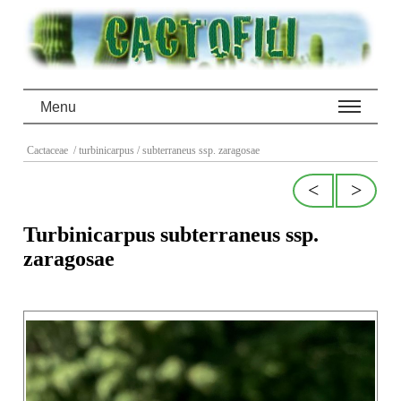
Menu
Cactaceae
/ turbinicarpus
/ subterraneus ssp. zaragosae
<
>
Turbinicarpus subterraneus ssp.
zaragosae