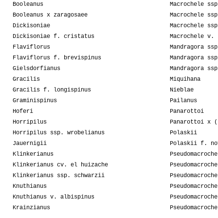
Booleanus
Macrochele ssp
Booleanus x zaragosaee
Macrochele ssp
Dickisoniae
Macrochele ssp
Dickisoniae f. cristatus
Macrochele v. 
Flaviflorus
Mandragora ssp
Flaviflorus f. brevispinus
Mandragora ssp
Gielsdorfianus
Mandragora ssp
Gracilis
Miquihana
Gracilis f. longispinus
Nieblae
Graminispinus
Pailanus
Hoferi
Panarottoi
Horripilus
Panarottoi x (
Horripilus ssp. wrobelianus
Polaskii
Jauernigii
Polaskii f. no
Klinkerianus
Pseudomacroche
Klinkerianus cv. el huizache
Pseudomacroche
Klinkerianus ssp. schwarzii
Pseudomacroche
Knuthianus
Pseudomacroche
Knuthianus v. albispinus
Pseudomacroche
Krainzianus
Pseudomacroche