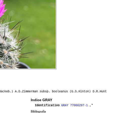
ackeb.) A.D.Zimmerman subsp. booleanus (G.S.Hinton) D.R.Hunt
Indice GRAY
Identificativo
GRAY 77066297-1
,"
Bibliografia