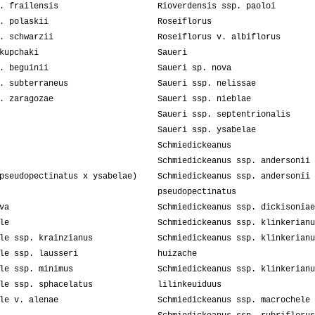
. frailensis
Rioverdensis ssp. paoloi
. polaskii
Roseiflorus
. schwarzii
Roseiflorus v. albiflorus
kupchaki
Saueri
. beguinii
Saueri sp. nova
. subterraneus
Saueri ssp. nelissae
. zaragozae
Saueri ssp. nieblae
Saueri ssp. septentrionalis
Saueri ssp. ysabelae
Schmiedickeanus
Schmiedickeanus ssp. andersonii
pseudopectinatus x ysabelae)
Schmiedickeanus ssp. andersonii 
pseudopectinatus
va
Schmiedickeanus ssp. dickisoniae
le
Schmiedickeanus ssp. klinkerianu
le ssp. krainzianus
Schmiedickeanus ssp. klinkerianu
le ssp. lausseri
huizache
le ssp. minimus
Schmiedickeanus ssp. klinkerianu
le ssp. sphacelatus
lilinkeuiduus
le v. alenae
Schmiedickeanus ssp. macrochele