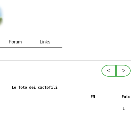
Forum
Links
<
>
Le foto dei cactofili
FN
Foto
1