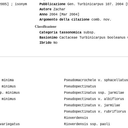
2005] ; isonym
Pubblicazione
Gen. Turbinicarpus 107. 2004 [
Autore
Zachar
Anno
2004 [Mar 2004]
Argomento della citazione
comb. nov.
Classificazione
Categoria tassonomica
subsp.
Basionimo
Cactaceae Turbinicarpus booleanus 
Ibrido
No
 minima
Pseudomacrochele v. sphacellatus
 minimus
Pseudopectinatus
p. minimus
Pseudopectinatus ssp. jarmilae
 minimus
Pseudopectinatus v. albiflorus
Pseudopectinatus v. jarmilae
Pseudopectinatus v. rubriflorus
Rioverdensis
variegatus
Rioverdensis ssp. paoli