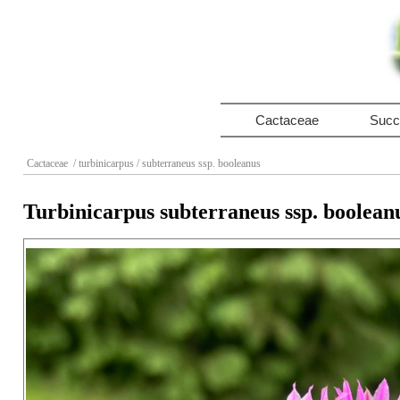
Cactaceae
Succ
Cactaceae
/ turbinicarpus
/ subterraneus ssp. booleanus
Turbinicarpus subterraneus ssp. boolean