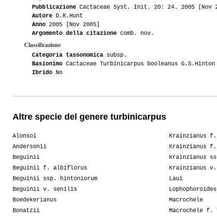
Pubblicazione
Cactaceae Syst. Init. 20: 24. 2005 [Nov 
Autore
D.R.Hunt
Anno
2005 [Nov 2005]
Argomento della citazione
comb. nov.
Classificazione
Categoria tassonomica
subsp.
Basionimo
Cactaceae Turbinicarpus booleanus G.S.Hinton
Ibrido
No
Altre specie del genere turbinicarpus
Alonsoi
Krainzianus f.
Andersonii
Krainzianus f.
Beguinii
Krainzianus ss
Beguinii f. albiflorus
Krainzianus v.
Beguinii ssp. hintoniorum
Laui
Beguinii v. senilis
Lophophoroides
Boedekerianus
Macrochele
Bonatzii
Macrochele f. 