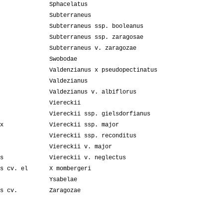
Sphacelatus
Subterraneus
Subterraneus ssp. booleanus
Subterraneus ssp. zaragosae
Subterraneus v. zaragozae
Swobodae
Valdenzianus x pseudopectinatus
Valdezianus
Valdezianus v. albiflorus
Viereckii
Viereckii ssp. gielsdorfianus
x
Viereckii ssp. major
Viereckii ssp. reconditus
Viereckii v. major
s
Viereckii v. neglectus
s cv. el
X mombergeri
Ysabelae
s cv.
Zaragozae