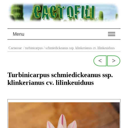
Menu
Cactaceae
/ turbinicarpus
/ schmiedickeanus ssp. klinkerianus cv. lilinkeuiduus
<
>
Turbinicarpus schmiedickeanus ssp.
klinkerianus cv. lilinkeuiduus