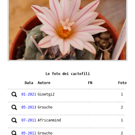
Le foto dei cactofili
Data
Autore
FN
Foto
01-2021
Gioetgi2
1
05-2013
Groucho
2
07-2011
Africanmind
1
05-2011
Groucho
2