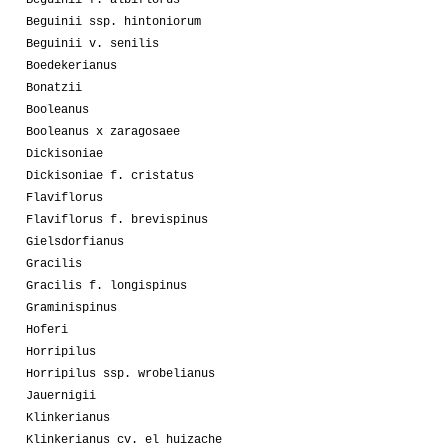
Beguinii ssp. hintoniorum
Beguinii v. senilis
Boedekerianus
Bonatzii
Booleanus
Booleanus x zaragosaee
Dickisoniae
Dickisoniae f. cristatus
Flaviflorus
Flaviflorus f. brevispinus
Gielsdorfianus
Gracilis
Gracilis f. longispinus
Graminispinus
Hoferi
Horripilus
Horripilus ssp. wrobelianus
Jauernigii
Klinkerianus
Klinkerianus cv. el huizache