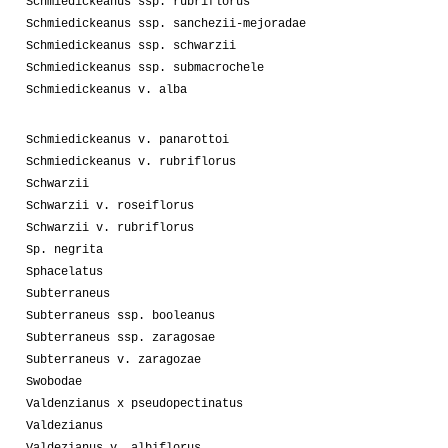
Schmiedickeanus ssp. rubriflorus
Schmiedickeanus ssp. sanchezii-mejoradae
Schmiedickeanus ssp. schwarzii
Schmiedickeanus ssp. submacrochele
Schmiedickeanus v. alba
Schmiedickeanus v. panarottoi
Schmiedickeanus v. rubriflorus
Schwarzii
Schwarzii v. roseiflorus
Schwarzii v. rubriflorus
Sp. negrita
Sphacelatus
Subterraneus
Subterraneus ssp. booleanus
Subterraneus ssp. zaragosae
Subterraneus v. zaragozae
Swobodae
Valdenzianus x pseudopectinatus
Valdezianus
Valdezianus v. albiflorus