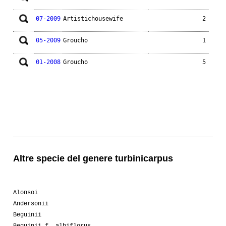
07-2009
Artistichousewife
2
05-2009
Groucho
1
01-2008
Groucho
5
Altre specie del genere turbinicarpus
Alonsoi
Andersonii
Beguinii
Beguinii f. albiflorus