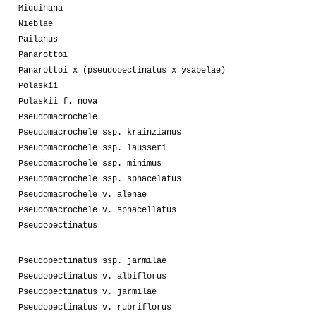
Miquihana
Nieblae
Pailanus
Panarottoi
Panarottoi x (pseudopectinatus x ysabelae)
Polaskii
Polaskii f. nova
Pseudomacrochele
Pseudomacrochele ssp. krainzianus
Pseudomacrochele ssp. lausseri
Pseudomacrochele ssp. minimus
Pseudomacrochele ssp. sphacelatus
Pseudomacrochele v. alenae
Pseudomacrochele v. sphacellatus
Pseudopectinatus
Pseudopectinatus ssp. jarmilae
Pseudopectinatus v. albiflorus
Pseudopectinatus v. jarmilae
Pseudopectinatus v. rubriflorus