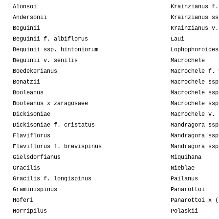
Alonsoi
Krainzianus f.
Andersonii
Krainzianus ss
Beguinii
Krainzianus v.
Beguinii f. albiflorus
Laui
Beguinii ssp. hintoniorum
Lophophoroides
Beguinii v. senilis
Macrochele
Boedekerianus
Macrochele f. 
Bonatzii
Macrochele ssp
Booleanus
Macrochele ssp
Booleanus x zaragosaee
Macrochele ssp
Dickisoniae
Macrochele v. 
Dickisoniae f. cristatus
Mandragora ssp
Flaviflorus
Mandragora ssp
Flaviflorus f. brevispinus
Mandragora ssp
Gielsdorfianus
Miquihana
Gracilis
Nieblae
Gracilis f. longispinus
Pailanus
Graminispinus
Panarottoi
Hoferi
Panarottoi x (
Horripilus
Polaskii