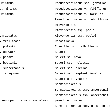
 minimus
Pseudopectinatus ssp. jarmilae
p. minimus
Pseudopectinatus v. albiflorus
 minimus
Pseudopectinatus v. jarmilae
Pseudopectinatus v. rubriflorus
Rioverdensis
Rioverdensis ssp. paoli
variegatus
Rioverdensis ssp. paoloi
. frailensis
Roseiflorus
. polaskii
Roseiflorus v. albiflorus
. schwarzii
Saueri
kupchaki
Saueri sp. nova
. beguinii
Saueri ssp. nelissae
. subterraneus
Saueri ssp. nieblae
. zaragozae
Saueri ssp. septentrionalis
Saueri ssp. ysabelae
Schmiedickeanus
Schmiedickeanus ssp. andersonii
Schmiedickeanus ssp. andersonii 
pseudopectinatus x ysabelae)
pseudopectinatus
Schmiedickeanus ssp. dickisoniae