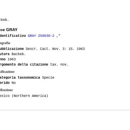
ckeb.
ice GRAY
dentificativo
GRAY 259030-2
,"
ografia
ubblicazione
Descr. Cact. Nov. 3: 15. 1963
utore
Backeb.
nno
1963
rgomento della citazione
tax. nov.
ificazione
ategoria tassonomica
Specie
brido
No
ribuzione
exico (Northern America)