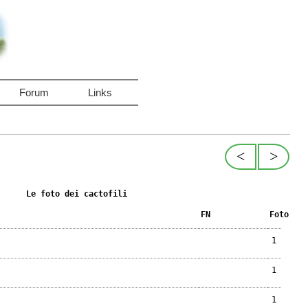
Forum
Links
<
>
Le foto dei cactofili
FN
Foto
1
1
1