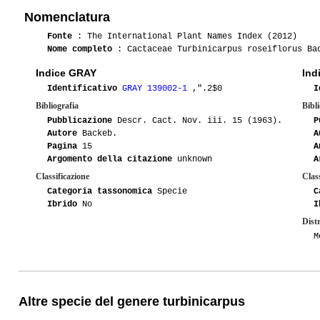
Nomenclatura
Fonte
: The International Plant Names Index (2012)
Nome completo
: Cactaceae Turbinicarpus roseiflorus Ba
Indice GRAY
Ind
Identificativo
GRAY 139002-1
,".2$0
I
Bibliografia
Bibli
Pubblicazione
Descr. Cact. Nov. iii. 15 (1963).
P
Autore
Backeb.
A
Pagina
15
A
Argomento della citazione
unknown
A
Classificazione
Class
Categoria tassonomica
Specie
C
Ibrido
No
I
Dist
M
Altre specie del genere turbinicarpus