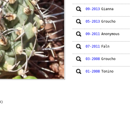
09-2013
Gianna
05-2013
Groucho
09-2011
Anonymous
07-2011
Faln
03-2008
Groucho
01-2008
Tonino
3)