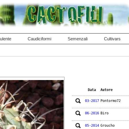
ulente
Caudiciformi
Semenzali
Cultivars
Data
Autore
03-2017
Pontormo72
06-2016
Biro
05-2014
Groucho