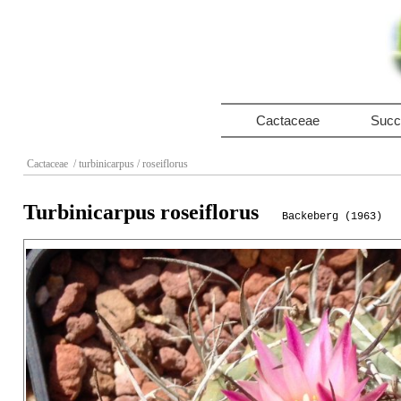
Cactaceae
Succ
Cactaceae
/ turbinicarpus
/ roseiflorus
Turbinicarpus roseiflorus
Backeberg (1963)