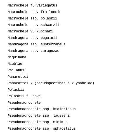
Macrochele f. variegatus
Macrochele ssp. frailensis
Macrochele ssp. polaskii
Macrochele ssp. schwarzii
Macrochele v. kupchaki
Mandragora ssp. beguinii
Mandragora ssp. subterraneus
Mandragora ssp. zaragozae
Miquihana
Nieblae
Pailanus
Panarottoi
Panarottoi x (pseudopectinatus x ysabelae)
Polaskii
Polaskii f. nova
Pseudomacrochele
Pseudomacrochele ssp. krainzianus
Pseudomacrochele ssp. lausseri
Pseudomacrochele ssp. minimus
Pseudomacrochele ssp. sphacelatus