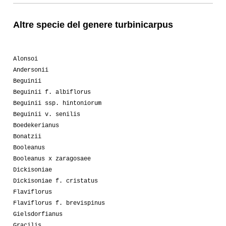
Altre specie del genere turbinicarpus
Alonsoi
Andersonii
Beguinii
Beguinii f. albiflorus
Beguinii ssp. hintoniorum
Beguinii v. senilis
Boedekerianus
Bonatzii
Booleanus
Booleanus x zaragosaee
Dickisoniae
Dickisoniae f. cristatus
Flaviflorus
Flaviflorus f. brevispinus
Gielsdorfianus
Gracilis