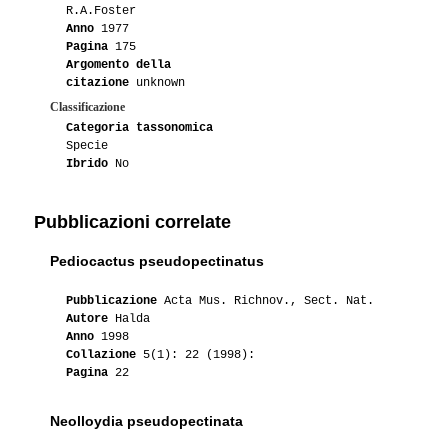
R.A.Foster
Anno
1977
01-2010
Artistichousewife
1
Pagina
175
Argomento della
04-2009
Wicactus
2
citazione
unknown
Classificazione
03-2009
Wicactus
1
Categoria tassonomica
Specie
Ibrido
No
01-2008
Dr. Kakkro
1
01-2008
Green
1
Pubblicazioni correlate
07-2008
Odino_84
1
Pediocactus pseudopectinatus
04-2008
Odino_84
2
Pubblicazione
Acta Mus. Richnov., Sect. Nat.
Autore
Halda
Anno
1998
02-2008
Odino_84
1
Collazione
5(1): 22 (1998):
Pagina
22
Neolloydia pseudopectinata