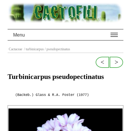
Menu
Cactaceae
/ turbinicarpus
/ pseudopectinatus
<
>
Turbinicarpus pseudopectinatus
(Backeb.) Glass & R.A. Foster (1977)