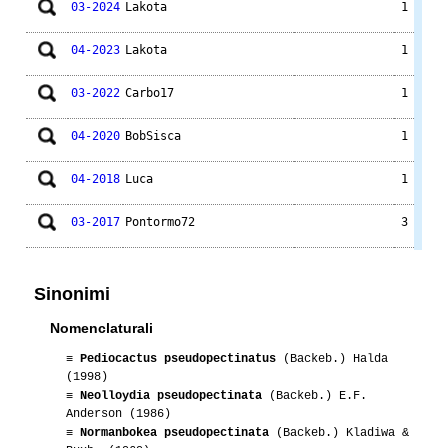
03-2024
Lakota
1
04-2023
Lakota
1
03-2022
Carbo17
1
04-2020
BobSisca
1
04-2018
Luca
1
03-2017
Pontormo72
3
01-2016
Gianna
3
Sinonimi
01-2015
Gianna
2
Nomenclaturali
04-2015
Blasquez76
1
≡
Pediocactus pseudopectinatus
(Backeb.) Halda
(1998)
02-2015
Raffaele77
1
≡
Neolloydia pseudopectinata
(Backeb.) E.F.
ROGS.N
Anderson (1986)
≡
Normanbokea pseudopectinata
(Backeb.) Kladiwa &
01-2014
Lakota
1