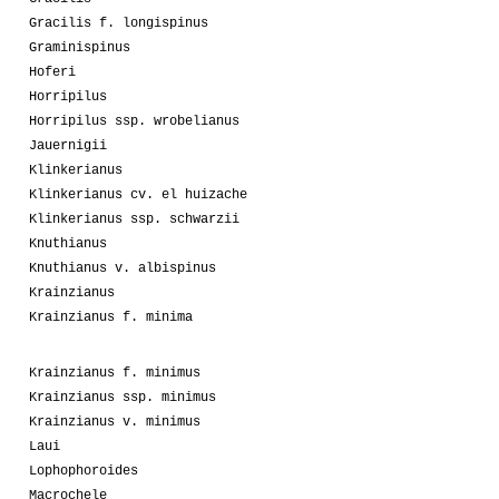
Gracilis f. longispinus
Graminispinus
Hoferi
Horripilus
Horripilus ssp. wrobelianus
Jauernigii
Klinkerianus
Klinkerianus cv. el huizache
Klinkerianus ssp. schwarzii
Knuthianus
Knuthianus v. albispinus
Krainzianus
Krainzianus f. minima
Krainzianus f. minimus
Krainzianus ssp. minimus
Krainzianus v. minimus
Laui
Lophophoroides
Macrochele