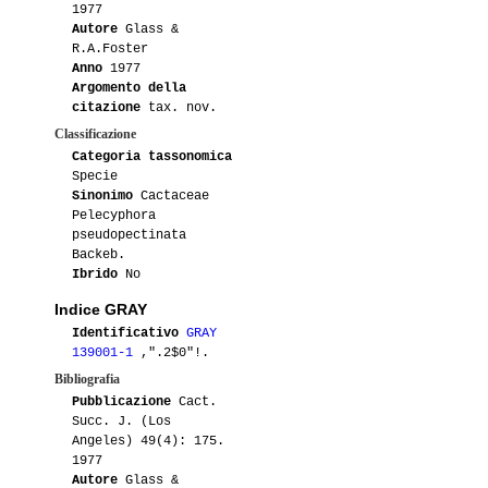
1977
02-2011
Lampughi
4
Autore
Glass &
R.A.Foster
02-2011
Luca
3
Anno
1977
Argomento della
citazione
tax. nov.
01-2010
Luca
2
Classificazione
01-2010
Moge88
2
Categoria tassonomica
Specie
Sinonimo
Cactaceae
04-2010
Sonoiosara
1
Pelecyphora
pseudopectinata
04-2010
Artistichousewife
3
Backeb.
Ibrido
No
03-2010
Lakota
1
Indice GRAY
Identificativo
GRAY
03-2010
Claser71
1
139001-1
,".2$0"!.
Bibliografia
03-2010
Artistichousewife
1
Pubblicazione
Cact.
Succ. J. (Los
02-2010
Maristella
1
Angeles) 49(4): 175.
1977
Autore
Glass &
02-2010
Lakota
1