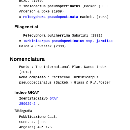
Buxb. (1969)
≡
Thelocactus pseudopectinatus
(Backeb.) E.F.
09-2014
Donatella2012
1
Anderson & Boke (1969)
≡
Pelecyphora pseudopectinata
Backeb. (1935)
04-2014
Edus
1
Filogenetici
04-2014
Moge88
1
=
Pelecyphora pulcherrima
Sabatini (1991)
=
Turbinicarpus pseudopectinatus ssp. jarmilae
Halda & Chvastek (2000)
04-2013
Edus
2
Nomenclatura
02-2013
Annalysa
1
Fonte
: The International Plant Names Index
02-2012
Luca
1
(2012)
Nome completo
: Cactaceae Turbinicarpus
pseudopectinatus (Backeb.) Glass & R.A.Foster
01-2012
Biro
1
Indice GRAY
03-2011
Pickwich
1
Identificativo
GRAY
259029-2
,
03-2011
Lampughi
2
Bibliografia
Pubblicazione
Cact.
03-2011
Tommaso76
1
Succ. J. (Los
Angeles) 49: 175.