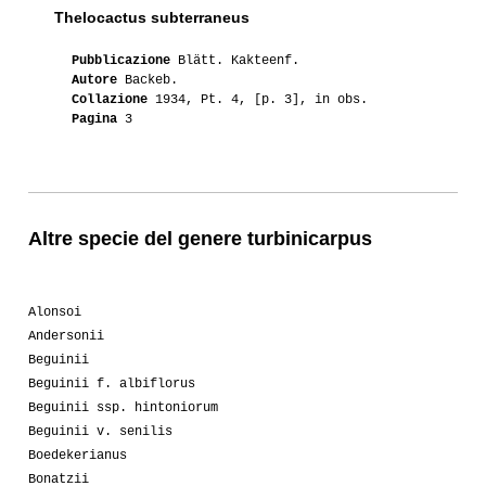
Thelocactus subterraneus
Pubblicazione
Blätt. Kakteenf.
Autore
Backeb.
Collazione
1934, Pt. 4, [p. 3], in obs.
Pagina
3
Altre specie del genere turbinicarpus
Alonsoi
Andersonii
Beguinii
Beguinii f. albiflorus
Beguinii ssp. hintoniorum
Beguinii v. senilis
Boedekerianus
Bonatzii