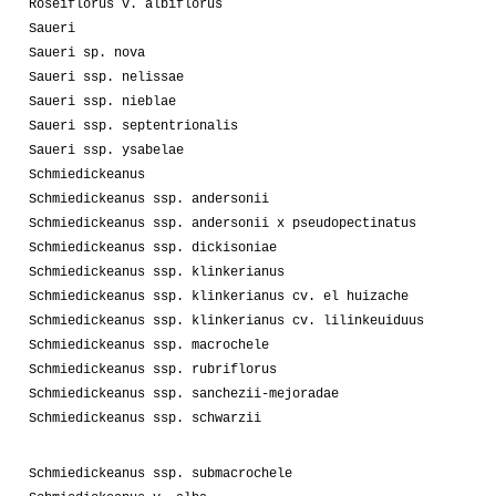
Roseiflorus v. albiflorus
Saueri
Saueri sp. nova
Saueri ssp. nelissae
Saueri ssp. nieblae
Saueri ssp. septentrionalis
Saueri ssp. ysabelae
Schmiedickeanus
Schmiedickeanus ssp. andersonii
Schmiedickeanus ssp. andersonii x pseudopectinatus
Schmiedickeanus ssp. dickisoniae
Schmiedickeanus ssp. klinkerianus
Schmiedickeanus ssp. klinkerianus cv. el huizache
Schmiedickeanus ssp. klinkerianus cv. lilinkeuiduus
Schmiedickeanus ssp. macrochele
Schmiedickeanus ssp. rubriflorus
Schmiedickeanus ssp. sanchezii-mejoradae
Schmiedickeanus ssp. schwarzii
Schmiedickeanus ssp. submacrochele