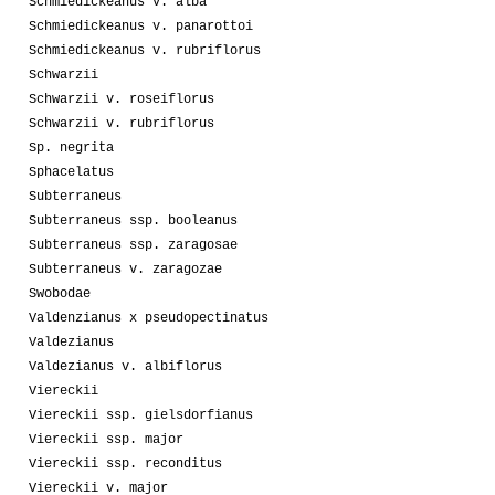
Schmiedickeanus v. alba
Schmiedickeanus v. panarottoi
Schmiedickeanus v. rubriflorus
Schwarzii
Schwarzii v. roseiflorus
Schwarzii v. rubriflorus
Sp. negrita
Sphacelatus
Subterraneus
Subterraneus ssp. booleanus
Subterraneus ssp. zaragosae
Subterraneus v. zaragozae
Swobodae
Valdenzianus x pseudopectinatus
Valdezianus
Valdezianus v. albiflorus
Viereckii
Viereckii ssp. gielsdorfianus
Viereckii ssp. major
Viereckii ssp. reconditus
Viereckii v. major