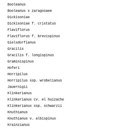
Booleanus
Booleanus x zaragosaee
Dickisoniae
Dickisoniae f. cristatus
Flaviflorus
Flaviflorus f. brevispinus
Gielsdorfianus
Gracilis
Gracilis f. longispinus
Graminispinus
Hoferi
Horripilus
Horripilus ssp. wrobelianus
Jauernigii
Klinkerianus
Klinkerianus cv. el huizache
Klinkerianus ssp. schwarzii
Knuthianus
Knuthianus v. albispinus
Krainzianus