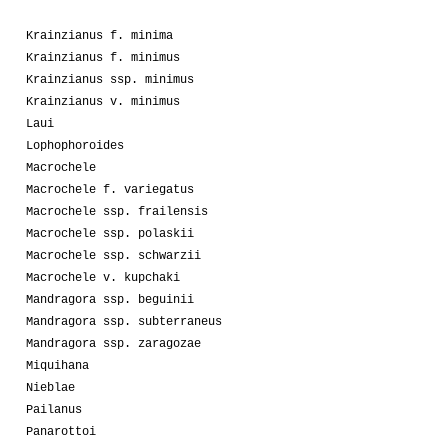
Krainzianus f. minima
Krainzianus f. minimus
Krainzianus ssp. minimus
Krainzianus v. minimus
Laui
Lophophoroides
Macrochele
Macrochele f. variegatus
Macrochele ssp. frailensis
Macrochele ssp. polaskii
Macrochele ssp. schwarzii
Macrochele v. kupchaki
Mandragora ssp. beguinii
Mandragora ssp. subterraneus
Mandragora ssp. zaragozae
Miquihana
Nieblae
Pailanus
Panarottoi