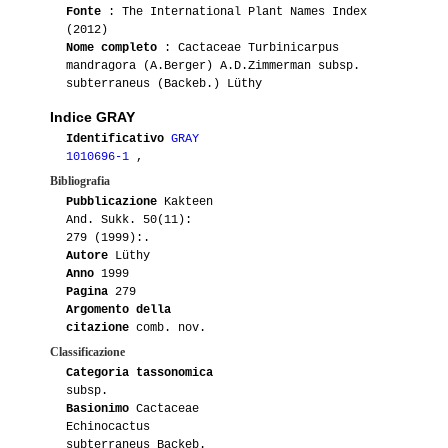
Fonte
: The International Plant Names Index
(2012)
Nome completo
: Cactaceae Turbinicarpus
mandragora (A.Berger) A.D.Zimmerman subsp.
subterraneus (Backeb.) Lüthy
Indice GRAY
Identificativo
GRAY
1010696-1
,
Bibliografia
Pubblicazione
Kakteen
And. Sukk. 50(11):
279 (1999):.
Autore
Lüthy
Anno
1999
Pagina
279
Argomento della
citazione
comb. nov.
Classificazione
Categoria tassonomica
subsp.
Basionimo
Cactaceae
Echinocactus
subterraneus Backeb.