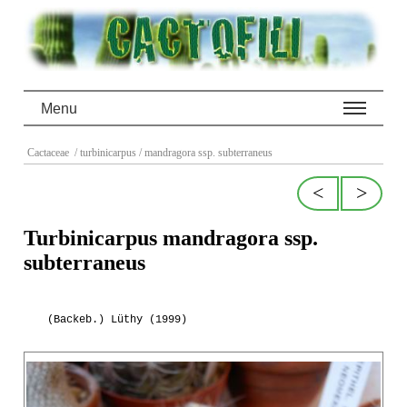
Menu
Cactaceae
/ turbinicarpus
/ mandragora ssp. subterraneus
<
>
Turbinicarpus mandragora ssp.
subterraneus
(Backeb.) Lüthy (1999)