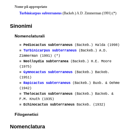
Nome piì appropriato
Turbinicarpus subterraneus
(Backeb.) A.D. Zimmerman (1991) (*)
Sinonimi
Nomenclaturali
≡
Pediocactus subterraneus
(Backeb.) Halda (1998)
≡
Turbinicarpus subterraneus
(Backeb.) A.D.
Zimmerman (1991) (*)
≡
Neolloydia subterranea
(Backeb.) H.E. Moore
(1975)
≡
Gymnocactus subterraneus
(Backeb.) Backeb.
(1951)
≡
Rapicactus subterraneus
(Backeb.) Buxb. & Oehme
(1942)
≡
Thelocactus subterraneus
(Backeb.) Backeb. &
F.M. Knuth (1935)
≡
Echinocactus subterraneus
Backeb. (1932)
Filogenetici
Nomenclatura