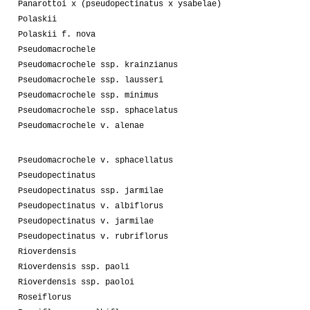
Panarottoi x (pseudopectinatus x ysabelae)
Polaskii
Polaskii f. nova
Pseudomacrochele
Pseudomacrochele ssp. krainzianus
Pseudomacrochele ssp. lausseri
Pseudomacrochele ssp. minimus
Pseudomacrochele ssp. sphacelatus
Pseudomacrochele v. alenae
Pseudomacrochele v. sphacellatus
Pseudopectinatus
Pseudopectinatus ssp. jarmilae
Pseudopectinatus v. albiflorus
Pseudopectinatus v. jarmilae
Pseudopectinatus v. rubriflorus
Rioverdensis
Rioverdensis ssp. paoli
Rioverdensis ssp. paoloi
Roseiflorus