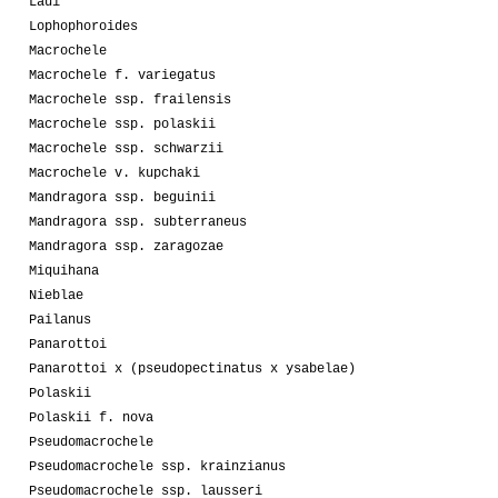
Laui
Lophophoroides
Macrochele
Macrochele f. variegatus
Macrochele ssp. frailensis
Macrochele ssp. polaskii
Macrochele ssp. schwarzii
Macrochele v. kupchaki
Mandragora ssp. beguinii
Mandragora ssp. subterraneus
Mandragora ssp. zaragozae
Miquihana
Nieblae
Pailanus
Panarottoi
Panarottoi x (pseudopectinatus x ysabelae)
Polaskii
Polaskii f. nova
Pseudomacrochele
Pseudomacrochele ssp. krainzianus
Pseudomacrochele ssp. lausseri