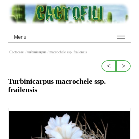
Menu
Cactaceae
/ turbinicarpus
/ macrochele ssp. frailensis
<
>
Turbinicarpus macrochele ssp.
frailensis