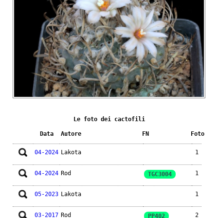
Le foto dei cactofili
Data
Autore
FN
Foto
04-2024
Lakota
1
04-2024
Rod
1
TGC3004
05-2023
Lakota
1
03-2017
Rod
2
PP402