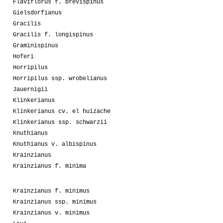
Flaviflorus f. brevispinus
Gielsdorfianus
Gracilis
Gracilis f. longispinus
Graminispinus
Hoferi
Horripilus
Horripilus ssp. wrobelianus
Jauernigii
Klinkerianus
Klinkerianus cv. el huizache
Klinkerianus ssp. schwarzii
Knuthianus
Knuthianus v. albispinus
Krainzianus
Krainzianus f. minima
Krainzianus f. minimus
Krainzianus ssp. minimus
Krainzianus v. minimus