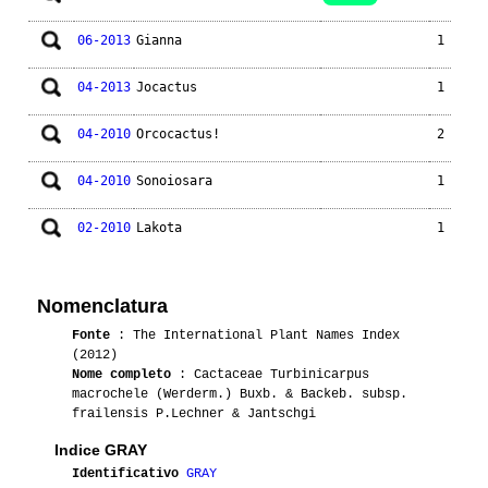
06-2013
Gianna
1
04-2013
Jocactus
1
04-2010
Orcocactus!
2
04-2010
Sonoiosara
1
02-2010
Lakota
1
Nomenclatura
Fonte
: The International Plant Names Index
(2012)
Nome completo
: Cactaceae Turbinicarpus
macrochele (Werderm.) Buxb. & Backeb. subsp.
frailensis P.Lechner & Jantschgi
Indice GRAY
Identificativo
GRAY