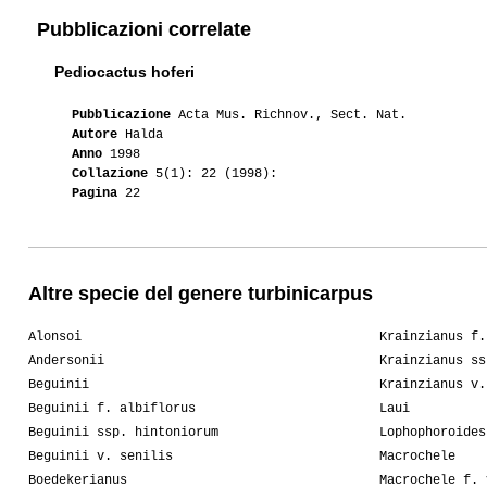
Pubblicazioni correlate
Pediocactus hoferi
Pubblicazione
Acta Mus. Richnov., Sect. Nat.
Autore
Halda
Anno
1998
Collazione
5(1): 22 (1998):
Pagina
22
Altre specie del genere turbinicarpus
Alonsoi
Krainzianus f.
Andersonii
Krainzianus ss
Beguinii
Krainzianus v.
Beguinii f. albiflorus
Laui
Beguinii ssp. hintoniorum
Lophophoroides
Beguinii v. senilis
Macrochele
Boedekerianus
Macrochele f. 