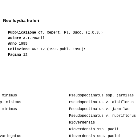
Neolloydia hoferi
Pubblicazione
cf. Repert. Pl. Succ. (I.O.S.)
Autore
A.T.Powell
Anno
1995
Collazione
46: 12 (1995 publ. 1996):
Pagina
12
 minimus
Pseudopectinatus ssp. jarmilae
p. minimus
Pseudopectinatus v. albiflorus
 minimus
Pseudopectinatus v. jarmilae
Pseudopectinatus v. rubriflorus
Rioverdensis
Rioverdensis ssp. paoli
variegatus
Rioverdensis ssp. paoloi