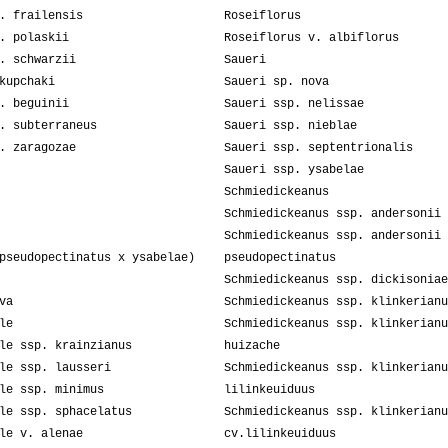
. frailensis
Roseiflorus
. polaskii
Roseiflorus v. albiflorus
. schwarzii
Saueri
kupchaki
Saueri sp. nova
. beguinii
Saueri ssp. nelissae
. subterraneus
Saueri ssp. nieblae
. zaragozae
Saueri ssp. septentrionalis
Saueri ssp. ysabelae
Schmiedickeanus
Schmiedickeanus ssp. andersonii
Schmiedickeanus ssp. andersonii 
pseudopectinatus x ysabelae)
pseudopectinatus
Schmiedickeanus ssp. dickisoniae
va
Schmiedickeanus ssp. klinkerianu
le
Schmiedickeanus ssp. klinkerianu
le ssp. krainzianus
huizache
le ssp. lausseri
Schmiedickeanus ssp. klinkerianu
le ssp. minimus
lilinkeuiduus
le ssp. sphacelatus
Schmiedickeanus ssp. klinkerianu
le v. alenae
cv.lilinkeuiduus