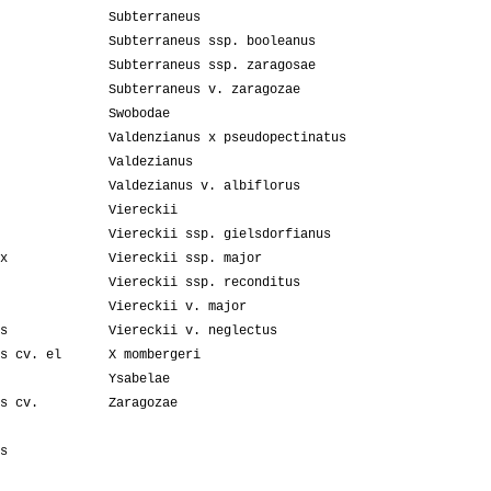
Subterraneus
Subterraneus ssp. booleanus
Subterraneus ssp. zaragosae
Subterraneus v. zaragozae
Swobodae
Valdenzianus x pseudopectinatus
Valdezianus
Valdezianus v. albiflorus
Viereckii
Viereckii ssp. gielsdorfianus
x
Viereckii ssp. major
Viereckii ssp. reconditus
Viereckii v. major
s
Viereckii v. neglectus
s cv. el
X mombergeri
Ysabelae
s cv.
Zaragozae
s