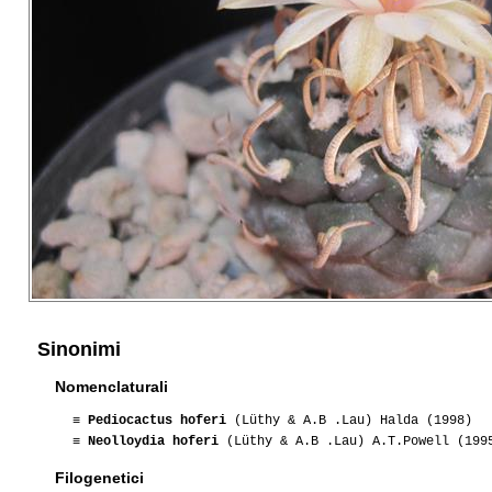
Sinonimi
Nomenclaturali
≡
Pediocactus hoferi
(Lüthy & A.B .Lau) Halda (1998)
≡
Neolloydia hoferi
(Lüthy & A.B .Lau) A.T.Powell (199
Filogenetici