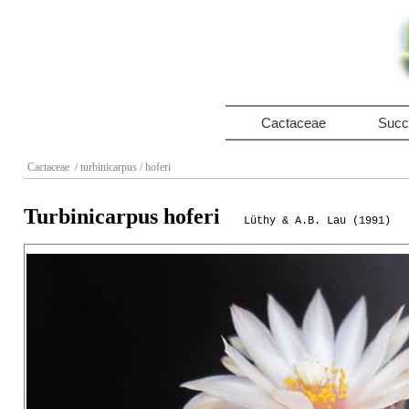
Cactaceae
Succ
Cactaceae
/ turbinicarpus
/ hoferi
Turbinicarpus hoferi
Lüthy & A.B. Lau (1991)