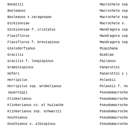
Bonatzii
Macrochele ssp
Booleanus
Macrochele ssp
Booleanus x zaragosaee
Macrochele ssp
Dickisoniae
Macrochele v. 
Dickisoniae f. cristatus
Mandragora ssp
Flaviflorus
Mandragora ssp
Flaviflorus f. brevispinus
Mandragora ssp
Gielsdorfianus
Miquihana
Gracilis
Nieblae
Gracilis f. longispinus
Pailanus
Graminispinus
Panarottoi
Hoferi
Panarottoi x (
Horripilus
Polaskii
Horripilus ssp. wrobelianus
Polaskii f. no
Jauernigii
Pseudomacroche
Klinkerianus
Pseudomacroche
Klinkerianus cv. el huizache
Pseudomacroche
Klinkerianus ssp. schwarzii
Pseudomacroche
Knuthianus
Pseudomacroche
Knuthianus v. albispinus
Pseudomacroche