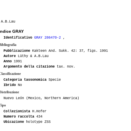
01-2008
Tonino
 A.B.Lau
Indice GRAY
Identificativo
GRAY 286470-2
,
Bibliografia
Pubblicazione
Kakteen And. Sukk. 42: 37, figs. 1991
Autore
Lüthy & A.B.Lau
Anno
1991
Argomento della citazione
tax. nov.
Classificazione
Categoria tassonomica
Specie
Ibrido
No
Distribuzione
Nuevo León (Mexico, Northern America)
Tipo
Collezionista
H.Hofer
Numero raccolta
434
Ubicazione
holotype ZSS