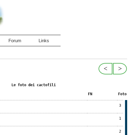
Forum
Links
<
>
Le foto dei cactofili
FN
Foto
3
1
2