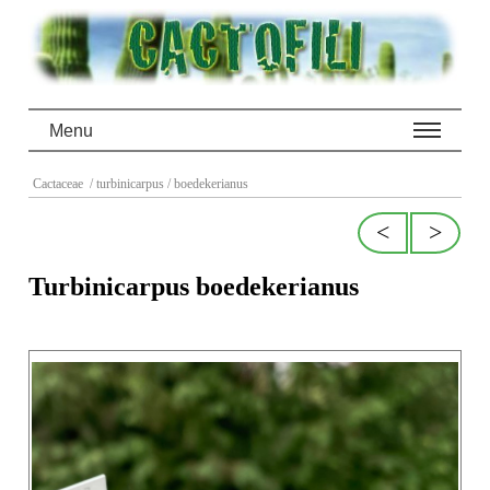
Menu
Cactaceae
/ turbinicarpus
/ boedekerianus
<
>
Turbinicarpus boedekerianus