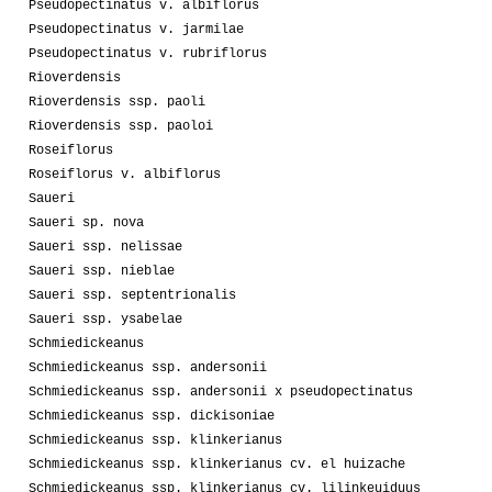
Pseudopectinatus v. albiflorus
Pseudopectinatus v. jarmilae
Pseudopectinatus v. rubriflorus
Rioverdensis
Rioverdensis ssp. paoli
Rioverdensis ssp. paoloi
Roseiflorus
Roseiflorus v. albiflorus
Saueri
Saueri sp. nova
Saueri ssp. nelissae
Saueri ssp. nieblae
Saueri ssp. septentrionalis
Saueri ssp. ysabelae
Schmiedickeanus
Schmiedickeanus ssp. andersonii
Schmiedickeanus ssp. andersonii x pseudopectinatus
Schmiedickeanus ssp. dickisoniae
Schmiedickeanus ssp. klinkerianus
Schmiedickeanus ssp. klinkerianus cv. el huizache
Schmiedickeanus ssp. klinkerianus cv. lilinkeuiduus