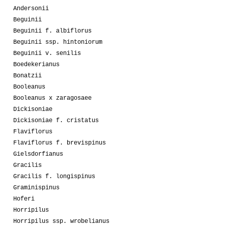
Andersonii
Beguinii
Beguinii f. albiflorus
Beguinii ssp. hintoniorum
Beguinii v. senilis
Boedekerianus
Bonatzii
Booleanus
Booleanus x zaragosaee
Dickisoniae
Dickisoniae f. cristatus
Flaviflorus
Flaviflorus f. brevispinus
Gielsdorfianus
Gracilis
Gracilis f. longispinus
Graminispinus
Hoferi
Horripilus
Horripilus ssp. wrobelianus