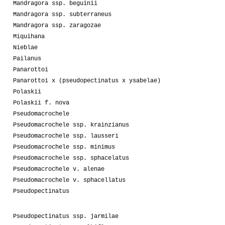
Mandragora ssp. beguinii
Mandragora ssp. subterraneus
Mandragora ssp. zaragozae
Miquihana
Nieblae
Pailanus
Panarottoi
Panarottoi x (pseudopectinatus x ysabelae)
Polaskii
Polaskii f. nova
Pseudomacrochele
Pseudomacrochele ssp. krainzianus
Pseudomacrochele ssp. lausseri
Pseudomacrochele ssp. minimus
Pseudomacrochele ssp. sphacelatus
Pseudomacrochele v. alenae
Pseudomacrochele v. sphacellatus
Pseudopectinatus
Pseudopectinatus ssp. jarmilae