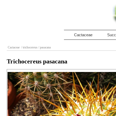
Cactaceae
Succ
Cactaceae
/ trichocereus
/ pasacana
Trichocereus pasacana