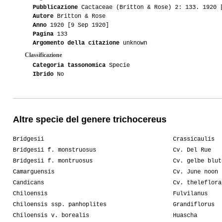
Pubblicazione
Cactaceae (Britton & Rose) 2: 133. 1920 
Autore
Britton & Rose
Anno
1920 [9 Sep 1920]
Pagina
133
Argomento della citazione
unknown
Classificazione
Categoria tassonomica
Specie
Ibrido
No
Altre specie del genere trichocereus
Bridgesii
Crassicaulis
Bridgesii f. monstruosus
Cv. Del Rue
Bridgesii f. montruosus
Cv. gelbe blut
Camarguensis
Cv. June noon
Candicans
Cv. theleflora
Chiloensis
Fulvilanus
Chiloensis ssp. panhoplites
Grandiflorus
Chiloensis v. borealis
Huascha