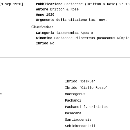
[9 Sep 1920]
Pubblicazione
Cactaceae (Britton & Rose) 2: 13
Autore
Britton & Rose
Anno
1920
Argomento della citazione
tax. nov.
Classificazione
Categoria tassonomica
Specie
Sinonimo
Cactaceae Pilocereus pasacanus Rümple
Ibrido
No
Ibrido 'DelRue'
Ibrido 'Giallo Rosso'
e
Macrogonus
Pachanoi
Pachanoi f. cristatus
Pasacana
Santiaguensis
Schickendantzii