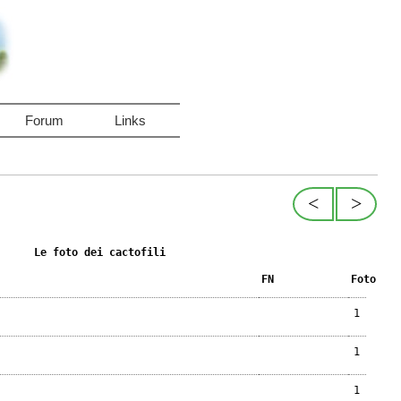
Forum
Links
<
>
Le foto dei cactofili
FN
Foto
1
1
1