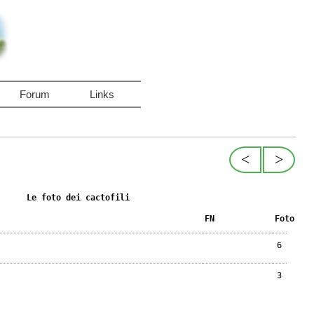
Forum
Links
<
>
Le foto dei cactofili
FN
Foto
6
3