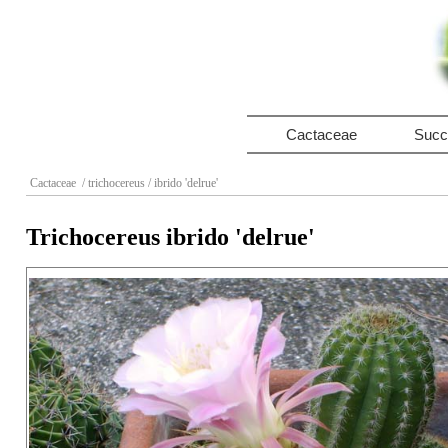
Cactaceae
Succ
Cactaceae
/ trichocereus
/ ibrido 'delrue'
Trichocereus ibrido 'delrue'