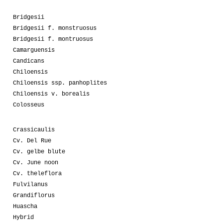
Bridgesii
Bridgesii f. monstruosus
Bridgesii f. montruosus
Camarguensis
Candicans
Chiloensis
Chiloensis ssp. panhoplites
Chiloensis v. borealis
Colosseus
Crassicaulis
Cv. Del Rue
Cv. gelbe blute
Cv. June noon
Cv. theleflora
Fulvilanus
Grandiflorus
Huascha
Hybrid