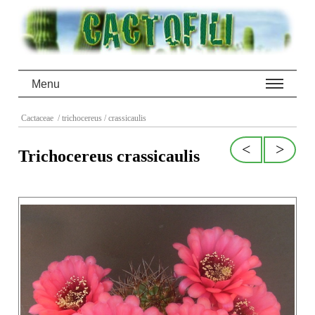
Menu
Cactaceae
/ trichocereus
/ crassicaulis
<
>
Trichocereus crassicaulis