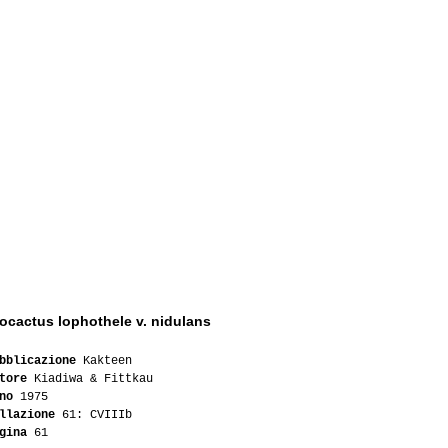
ocactus lophothele v. nidulans
bblicazione
Kakteen
tore
Kiadiwa & Fittkau
no
1975
llazione
61: CVIIIb
gina
61