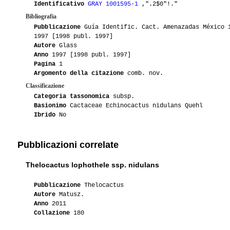
Identificativo
GRAY 1001595-1
,".2$0"!."
Bibliografia
Pubblicazione
Guía Identific. Cact. Amenazadas México 
1997 [1998 publ. 1997]
Autore
Glass
Anno
1997 [1998 publ. 1997]
Pagina
1
Argomento della citazione
comb. nov.
Classificazione
Categoria tassonomica
subsp.
Basionimo
Cactaceae Echinocactus nidulans Quehl
Ibrido
No
Pubblicazioni correlate
Thelocactus lophothele ssp. nidulans
Pubblicazione
Thelocactus
Autore
Matusz.
Anno
2011
Collazione
180