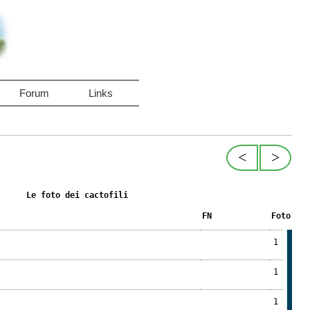
Forum
Links
<
>
Le foto dei cactofili
FN
Foto
1
1
1