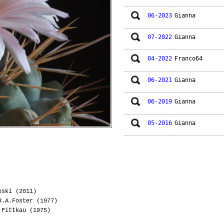
06-2023
Gianna
07-2022
Gianna
04-2022
Franco64
06-2021
Gianna
06-2019
Gianna
05-2016
Gianna
07-2015
Gianna
05-2014
Groucho
03-2014
Lakota
eski (2011)
.A.Foster (1977)
05-2012
Vichy320
Fittkau (1975)