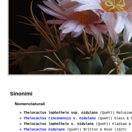
Sinonimi
Nomenclaturali
≡
Thelocactus lophothele ssp. nidulans
(Quehl) Matuszw
≡
Thelocactus rinconensis v. nidulans
(Quehl) Glass & R
≡
Thelocactus lophothele v. nidulans
(Quehl) Kladiwa & 
≡
Thelocactus nidulans
(Quehl) Britton & Rose (1923)