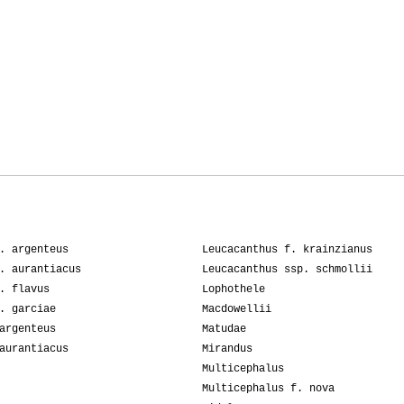
. argenteus
Leucacanthus f. krainzianus
. aurantiacus
Leucacanthus ssp. schmollii
. flavus
Lophothele
. garciae
Macdowellii
argenteus
Matudae
aurantiacus
Mirandus
Multicephalus
Multicephalus f. nova