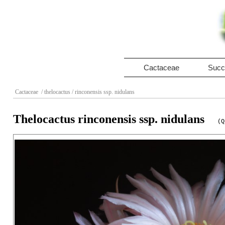
Cactaceae
Succ
Cactaceae
/ thelocactus
/ rinconensis ssp. nidulans
Thelocactus rinconensis ssp. nidulans
(Q