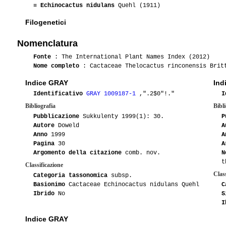
≡
Echinocactus nidulans
Quehl (1911)
Filogenetici
Nomenclatura
Fonte
: The International Plant Names Index (2012)
Nome completo
: Cactaceae Thelocactus rinconensis Britt
Indice GRAY
Ind
Identificativo
GRAY 1009187-1
,".2$0"!."
I
Bibliografia
Bibli
Pubblicazione
Sukkulenty 1999(1): 30.
P
Autore
Doweld
A
Anno
1999
A
Pagina
30
A
Argomento della citazione
comb. nov.
N
t
Classificazione
Class
Categoria tassonomica
subsp.
Basionimo
Cactaceae Echinocactus nidulans Quehl
C
Ibrido
No
S
I
Indice GRAY