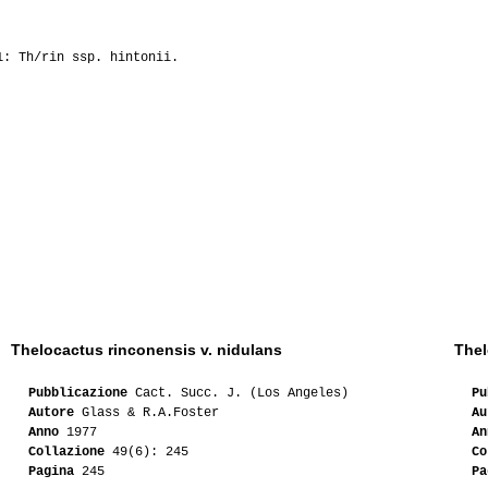
1: Th/rin ssp. hintonii.
Thelocactus rinconensis v. nidulans
Thel
Pubblicazione
Cact. Succ. J. (Los Angeles)
Pu
Autore
Glass & R.A.Foster
Au
Anno
1977
An
Collazione
49(6): 245
Co
Pagina
245
Pa