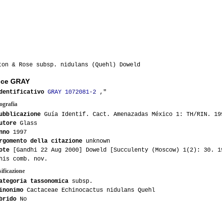
on & Rose subsp. nidulans (Quehl) Doweld
ice GRAY
dentificativo
GRAY 1072081-2
,"
ografia
ubblicazione
Guía Identif. Cact. Amenazadas México 1: TH/RIN. 19
utore
Glass
nno
1997
rgomento della citazione
unknown
ote
[Gandhi 22 Aug 2000] Doweld [Succulenty (Moscow) 1(2): 30. 1
his comb. nov.
ificazione
ategoria tassonomica
subsp.
inonimo
Cactaceae Echinocactus nidulans Quehl
brido
No