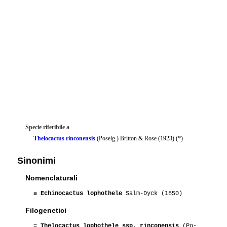
Specie riferibile a
Thelocactus rinconensis
(Poselg.) Britton & Rose (1923) (*)
Sinonimi
Nomenclaturali
≡
Echinocactus lophothele
Salm-Dyck (1850)
Filogenetici
=
Thelocactus lophothele ssp. rinconensis
(Po-