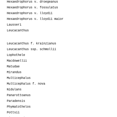
Hexaedrophorus v. droegeanus
Hexaedrophorus v. fossulatus
Hexaedrophorus v. lloydii
Hexaedrophorus v. lloydii maior
Lausseri
Leucacanthus
Leucacanthus f. krainzianus
Leucacanthus ssp. schmollii
Lophothele
Macdowellii
Matudae
Mirandus
Multicephalus
Multicephalus f. nova
Nidulans
Panarottoanus
Paradensis
Phymatothelos
Pottsii