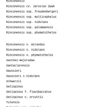
Rinconensis
Rinconensis cv. Jaroslav Zwak
Rinconensis ssp. freudenbergeri
Rinconensis ssp. multicephalus
Rinconensis ssp. nidulans
Rinconensis ssp. palomaensis
Rinconensis ssp. phymatothelos
Rinconensis v. mirandus
Rinconensis v. nidulans
Rinconensis v. phymatothelos
Sanchez-mejoradae
Santaclarensis
Saussieri
Saussieri x nidulans
Schwarzii
Setispinus
Setispinus f. flavibaccatus
Setispinus v. orcuttii
Tulensis