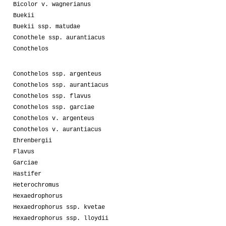
Bicolor v. wagnerianus
Buekii
Buekii ssp. matudae
Conothele ssp. aurantiacus
Conothelos
Conothelos ssp. argenteus
Conothelos ssp. aurantiacus
Conothelos ssp. flavus
Conothelos ssp. garciae
Conothelos v. argenteus
Conothelos v. aurantiacus
Ehrenbergii
Flavus
Garciae
Hastifer
Heterochromus
Hexaedrophorus
Hexaedrophorus ssp. kvetae
Hexaedrophorus ssp. lloydii