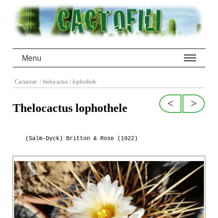
Menu
Cactaceae
/ thelocactus
/ lophothele
<
>
Thelocactus lophothele
(Salm-Dyck) Britton & Rose (1922)