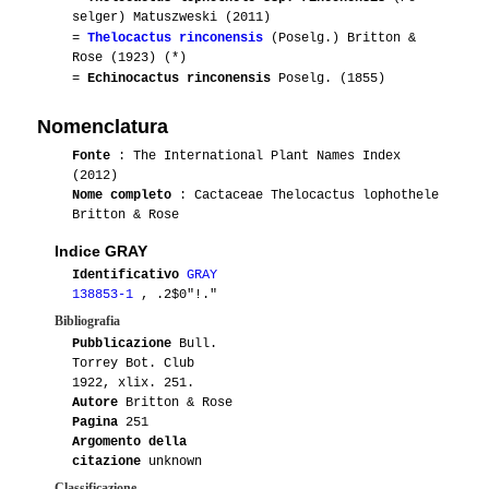
selger) Matuszweski (2011)
=
Thelocactus rinconensis
(Poselg.) Britton &
Rose (1923) (*)
=
Echinocactus rinconensis
Poselg. (1855)
Nomenclatura
Fonte
: The International Plant Names Index
(2012)
Nome completo
: Cactaceae Thelocactus lophothele
Britton & Rose
Indice GRAY
Identificativo
GRAY
138853-1
, .2$0"!."
Bibliografia
Pubblicazione
Bull.
Torrey Bot. Club
1922, xlix. 251.
Autore
Britton & Rose
Pagina
251
Argomento della
citazione
unknown
Classificazione