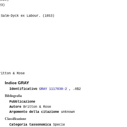
05-2015
Raffaele77
23)
Salm-Dyck ex Labour. (1853)
04-2015
Tramontana23
04-2015
Leo
01-2014
Seven
07-2014
Gionny33
05-2014
Antonietta
ritton & Rose
05-2014
Tommaso76
Indice GRAY
Identificativo
GRAY 1117038-2
, .0$2
05-2012
Lakota
Bibliografia
05-2012
Vichy320
Pubblicazione
Autore
Britton & Rose
Argomento della citazione
unknown
05-2012
Lakota
Classificazione
Categoria tassonomica
Specie
09-2011
Trix