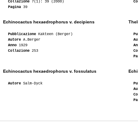
Collazione
7(1): 39 (2000)
Co
05-2009
Lampughi
Pagina
39
05-2009
Ilga
Echinocactus hexaedrophorus v. decipiens
Thel
01-2009
Wicactus
Pubblicazione
Kakteen (Berger)
Pu
Autore
A.Berger
Au
Anno
1929
An
01-2008
Ilga
Collazione
253
Co
Pa
05-2008
Odino_84
Echinocactus hexaedrophorus v. fossulatus
Ech
03-2008
Ento
Autore
Salm-Dyck
Pu
03-2008
Odino_84
Au
Co
01-2007
Ento
Pa
09-2007
Lakota