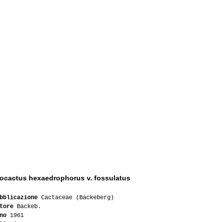
1
1
1
T215
2
1
SB291
1
2
1
ocactus hexaedrophorus v. fossulatus
2
bblicazione
Cactaceae (Backeberg)
tore
Backeb.
1
no
1961