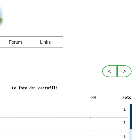
Forum
Links
<
>
Le foto dei cactofili
FN
Foto
1
1
1