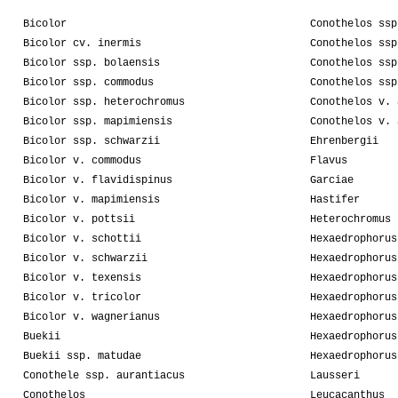
Bicolor
Conothelos ssp
Bicolor cv. inermis
Conothelos ssp
Bicolor ssp. bolaensis
Conothelos ssp
Bicolor ssp. commodus
Conothelos ssp
Bicolor ssp. heterochromus
Conothelos v. 
Bicolor ssp. mapimiensis
Conothelos v. 
Bicolor ssp. schwarzii
Ehrenbergii
Bicolor v. commodus
Flavus
Bicolor v. flavidispinus
Garciae
Bicolor v. mapimiensis
Hastifer
Bicolor v. pottsii
Heterochromus
Bicolor v. schottii
Hexaedrophorus
Bicolor v. schwarzii
Hexaedrophorus
Bicolor v. texensis
Hexaedrophorus
Bicolor v. tricolor
Hexaedrophorus
Bicolor v. wagnerianus
Hexaedrophorus
Buekii
Hexaedrophorus
Buekii ssp. matudae
Hexaedrophorus
Conothele ssp. aurantiacus
Lausseri
Conothelos
Leucacanthus