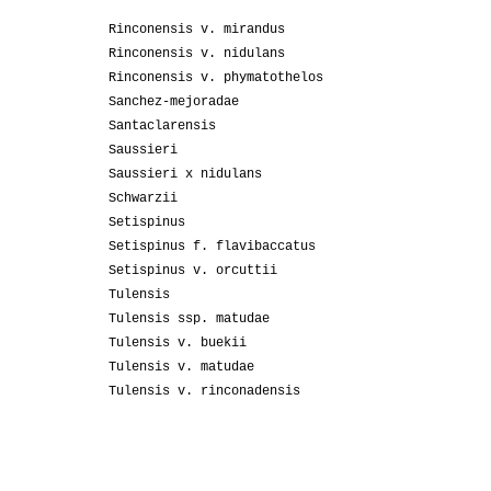
Rinconensis v. mirandus
Rinconensis v. nidulans
Rinconensis v. phymatothelos
Sanchez-mejoradae
Santaclarensis
Saussieri
Saussieri x nidulans
Schwarzii
Setispinus
Setispinus f. flavibaccatus
Setispinus v. orcuttii
Tulensis
Tulensis ssp. matudae
Tulensis v. buekii
Tulensis v. matudae
Tulensis v. rinconadensis