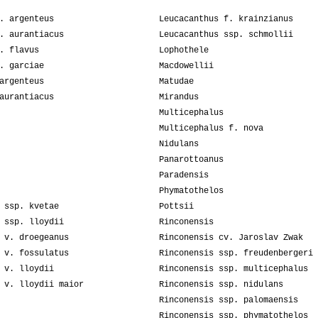
. argenteus
Leucacanthus f. krainzianus
. aurantiacus
Leucacanthus ssp. schmollii
. flavus
Lophothele
. garciae
Macdowellii
argenteus
Matudae
aurantiacus
Mirandus
Multicephalus
Multicephalus f. nova
Nidulans
Panarottoanus
Paradensis
Phymatothelos
 ssp. kvetae
Pottsii
 ssp. lloydii
Rinconensis
 v. droegeanus
Rinconensis cv. Jaroslav Zwak
 v. fossulatus
Rinconensis ssp. freudenbergeri
 v. lloydii
Rinconensis ssp. multicephalus
 v. lloydii maior
Rinconensis ssp. nidulans
Rinconensis ssp. palomaensis
Rinconensis ssp. phymatothelos