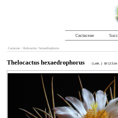
Cactaceae
Succ
Cactaceae
/ thelocactus
/ hexaedrophorus
Thelocactus hexaedrophorus
(Lem.) Britton