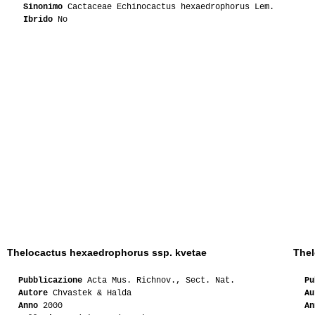
Sinonimo
Cactaceae Echinocactus hexaedrophorus Lem.
Ibrido
No
02-2011
Fabio94
01-2010
Africanmind
07-2010
Valy
05-2010
Lampughi
05-2010
Lampughi
01-2010
Lakota
09-2009
Lilson
08-2009
Lilson
Thelocactus hexaedrophorus ssp. kvetae
Thel
06-2009
Nataly
Pubblicazione
Acta Mus. Richnov., Sect. Nat.
Pu
Autore
Chvastek & Halda
Au
05-2009
Nataly
Anno
2000
An