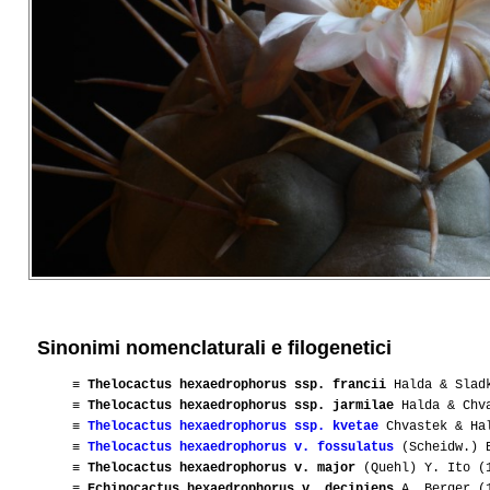
Sinonimi nomenclaturali e filogenetici
≡
Thelocactus hexaedrophorus ssp. francii
Halda & Sladk
≡
Thelocactus hexaedrophorus ssp. jarmilae
Halda & Chva
≡
Thelocactus hexaedrophorus ssp. kvetae
Chvastek & Ha
≡
Thelocactus hexaedrophorus v. fossulatus
(Scheidw.) B
≡
Thelocactus hexaedrophorus v. major
(Quehl) Y. Ito (
≡
Echinocactus hexaedrophorus v. decipiens
A. Berger (