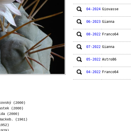
04-2024
Giovasse
06-2023
Gianna
08-2022
Franco64
07-2022
Gianna
05-2022
Astro86
04-2022
Franco64
05-2021
Jocactus
01-2018
Ento
ovský (2000)
stek (2000)
06-2016
Aikea
lda (2000)
ackeb. (1961)
05-2016
S0ulGroove
1952)
1929)