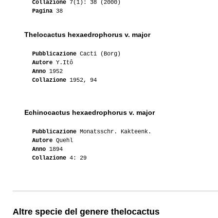
Collazione
7(1): 38 (2000)
Pagina
38
Thelocactus hexaedrophorus v. major
Pubblicazione
Cacti (Borg)
Autore
Y.Itô
Anno
1952
Collazione
1952, 94
Echinocactus hexaedrophorus v. major
Pubblicazione
Monatsschr. Kakteenk.
Autore
Quehl
Anno
1894
Collazione
4: 29
Altre specie del genere thelocactus