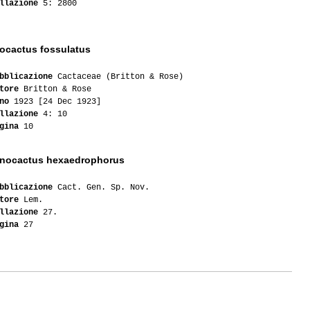
llazione
5: 2800
4
6
ocactus fossulatus
1
bblicazione
Cactaceae (Britton & Rose)
tore
Britton & Rose
no
1923 [24 Dec 1923]
1
llazione
4: 10
gina
10
1
inocactus hexaedrophorus
1
bblicazione
Cact. Gen. Sp. Nov.
1
tore
Lem.
llazione
27.
1
gina
27
2