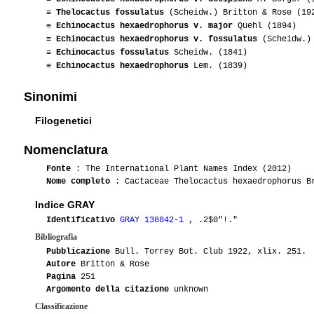
≡
Thelocactus fossulatus
(Scheidw.) Britton & Rose (19
≡
Echinocactus hexaedrophorus v. major
Quehl (1894)
≡
Echinocactus hexaedrophorus v. fossulatus
(Scheidw.) 
≡
Echinocactus fossulatus
Scheidw. (1841)
≡
Echinocactus hexaedrophorus
Lem. (1839)
Sinonimi
Filogenetici
Nomenclatura
Fonte
: The International Plant Names Index (2012)
Nome completo
: Cactaceae Thelocactus hexaedrophorus B
Indice GRAY
Identificativo
GRAY 138842-1
, .2$0"!."
Bibliografia
Pubblicazione
Bull. Torrey Bot. Club 1922, xlix. 251.
Autore
Britton & Rose
Pagina
251
Argomento della citazione
unknown
Classificazione