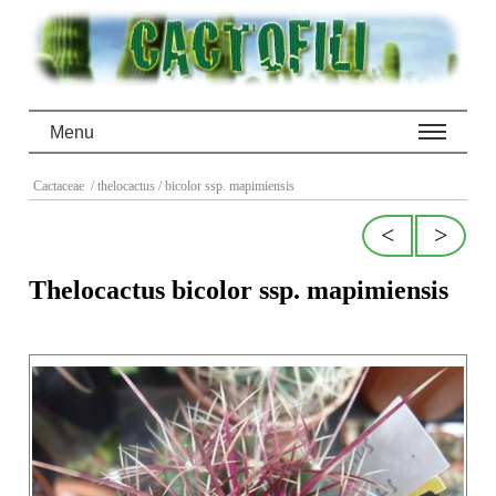
Menu
Cactaceae
/ thelocactus
/ bicolor ssp. mapimiensis
<
>
Thelocactus bicolor ssp. mapimiensis