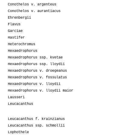
Conothelos v. argenteus
Conothelos v. aurantiacus
Ehrenbergii
Flavus
Garciae
Hastifer
Heterochromus
Hexaedrophorus
Hexaedrophorus ssp. kvetae
Hexaedrophorus ssp. lloydii
Hexaedrophorus v. droegeanus
Hexaedrophorus v. fossulatus
Hexaedrophorus v. lloydii
Hexaedrophorus v. lloydii maior
Lausseri
Leucacanthus
Leucacanthus f. krainzianus
Leucacanthus ssp. schmollii
Lophothele