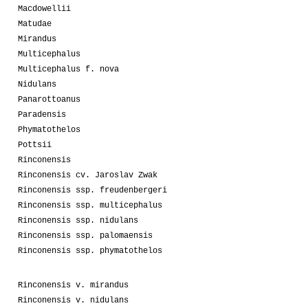
Macdowellii
Matudae
Mirandus
Multicephalus
Multicephalus f. nova
Nidulans
Panarottoanus
Paradensis
Phymatothelos
Pottsii
Rinconensis
Rinconensis cv. Jaroslav Zwak
Rinconensis ssp. freudenbergeri
Rinconensis ssp. multicephalus
Rinconensis ssp. nidulans
Rinconensis ssp. palomaensis
Rinconensis ssp. phymatothelos
Rinconensis v. mirandus
Rinconensis v. nidulans