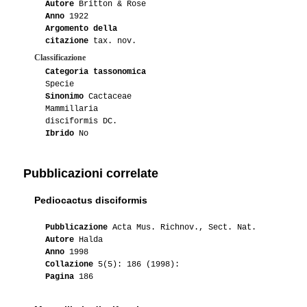
Autore
Britton & Rose
04-2016
S0ulGroove
1
Anno
1922
Argomento della
03-2016
S0ulGroove
3
citazione
tax. nov.
Classificazione
03-2016
Groucho
1
Categoria tassonomica
Specie
01-2016
Luca
1
Sinonimo
Cactaceae
Mammillaria
disciformis DC.
01-2015
Luca
1
Ibrido
No
07-2015
Gianna
1
Pubblicazioni correlate
06-2015
Talpa
1
Pediocactus disciformis
05-2015
Jocactus
1
Pubblicazione
Acta Mus. Richnov., Sect. Nat.
Autore
Halda
05-2015
Hikuli
1
Anno
1998
Collazione
5(5): 186 (1998):
04-2015
Leo
1
Pagina
186
03-2015
Luca
1