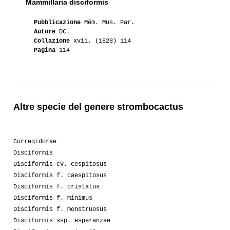
Mammillaria disciformis
02-2015
Luca
1
Pubblicazione
Mém. Mus. Par.
Autore
DC.
01-2014
Luca
1
Collazione
xvii. (1828) 114
Pagina
114
09-2014
Donatella2012
1
06-2014
Astro86
1
Altre specie del genere strombocactus
06-2014
Lakota
4
05-2014
Tommaso76
1
Corregidorae
04-2014
Groucho
2
Disciformis
Disciformis cv. cespitosus
04-2014
Luca
1
VM207
Disciformis f. caespitosus
Disciformis f. cristatus
04-2014
Tommaso76
1
Disciformis f. minimus
Disciformis f. monstruosus
01-2013
Luca
1
Disciformis ssp. esperanzae