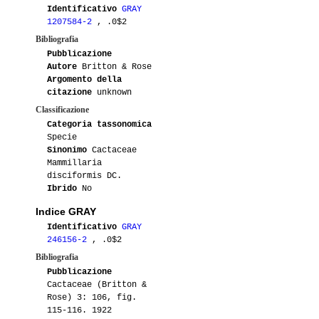
Identificativo
GRAY
08-2017
Blasquez76
1
1207584-2
, .0$2
Bibliografia
07-2017
Astro86
3
Pubblicazione
Autore
Britton & Rose
Argomento della
06-2017
Aikea
2
citazione
unknown
Classificazione
05-2017
Aikea
1
Categoria tassonomica
Specie
03-2017
Luca
1
Sinonimo
Cactaceae
Mammillaria
01-2016
Gianna
1
disciformis DC.
Ibrido
No
09-2016
Astro86
1
Indice GRAY
Identificativo
GRAY
07-2016
Aikea
1
246156-2
, .0$2
Bibliografia
06-2016
Aikea
1
Pubblicazione
Cactaceae (Britton &
05-2016
S0ulGroove
1
Rose) 3: 106, fig.
115-116. 1922