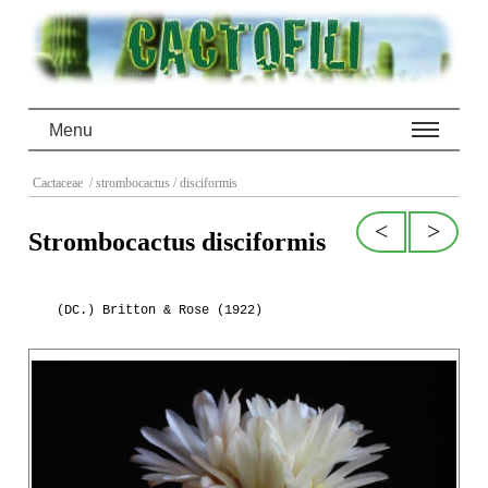
Menu
Cactaceae
/ strombocactus
/ disciformis
<
>
Strombocactus disciformis
(DC.) Britton & Rose (1922)