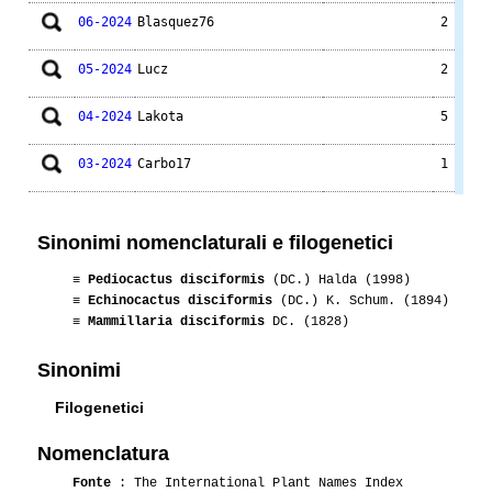
06-2024
Blasquez76
2
05-2024
Lucz
2
04-2024
Lakota
5
03-2024
Carbo17
1
06-2023
Blasquez76
1
Sinonimi nomenclaturali e filogenetici
06-2023
Gianna
1
≡
Pediocactus disciformis
(DC.) Halda (1998)
≡
Echinocactus disciformis
(DC.) K. Schum. (1894)
03-2023
Carbo17
1
≡
Mammillaria disciformis
DC. (1828)
08-2022
BobSisca
1
Sinonimi
06-2022
Blasquez76
2
Filogenetici
05-2022
Blasquez76
1
Nomenclatura
Fonte
: The International Plant Names Index