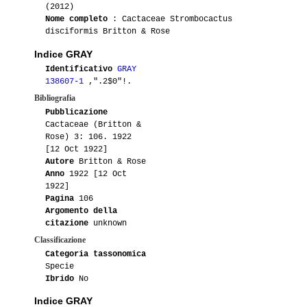
06-2021
Blasquez76
1
(2012)
Nome completo
: Cactaceae Strombocactus
05-2021
Gianna
2
disciformis Britton & Rose
Indice GRAY
06-2020
Lucy73
1
Identificativo
GRAY
138607-1
,".2$0"!.
06-2020
Blasquez76
1
Bibliografia
Pubblicazione
05-2020
Blasquez76
1
Cactaceae (Britton &
Rose) 3: 106. 1922
05-2020
BobSisca
1
[12 Oct 1922]
Autore
Britton & Rose
Anno
1922 [12 Oct
04-2020
BobSisca
1
1922]
Pagina
106
02-2020
Carbo17
1
Argomento della
citazione
unknown
09-2019
Blasquez76
1
Classificazione
Categoria tassonomica
Specie
06-2019
Astro86
1
Ibrido
No
06-2018
Blasquez76
1
Indice GRAY