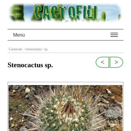
Menu
Cactaceae
/ stenocactus
/ sp.
<
>
Stenocactus sp.