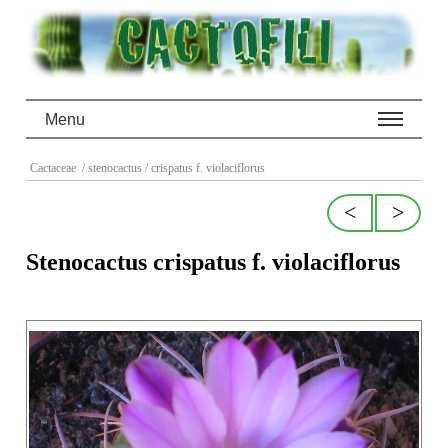
Menu
Cactaceae
/ stenocactus
/ crispatus f. violaciflorus
<
>
Stenocactus crispatus f. violaciflorus