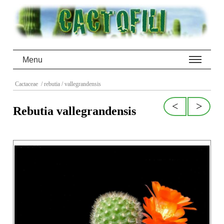
Menu
Cactaceae
/ rebutia
/ vallegrandensis
<
>
Rebutia vallegrandensis