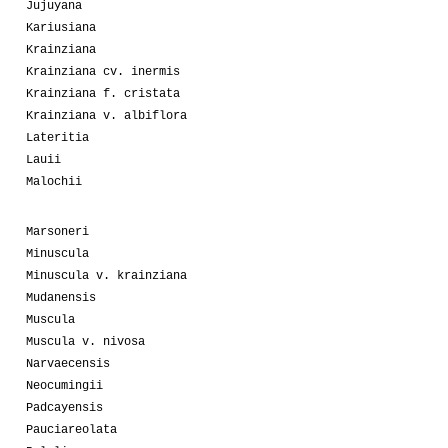
Jujuyana
Kariusiana
Krainziana
Krainziana cv. inermis
Krainziana f. cristata
Krainziana v. albiflora
Lateritia
Lauii
Malochii
Marsoneri
Minuscula
Minuscula v. krainziana
Mudanensis
Muscula
Muscula v. nivosa
Narvaecensis
Neocumingii
Padcayensis
Pauciareolata