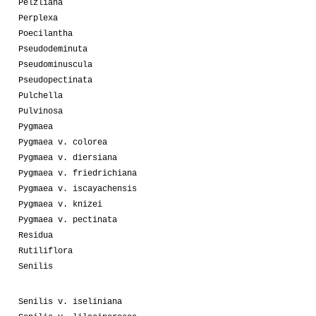
Pelzliana
Perplexa
Poecilantha
Pseudodeminuta
Pseudominuscula
Pseudopectinata
Pulchella
Pulvinosa
Pygmaea
Pygmaea v. colorea
Pygmaea v. diersiana
Pygmaea v. friedrichiana
Pygmaea v. iscayachensis
Pygmaea v. knizei
Pygmaea v. pectinata
Residua
Rutiliflora
Senilis
Senilis v. iseliniana