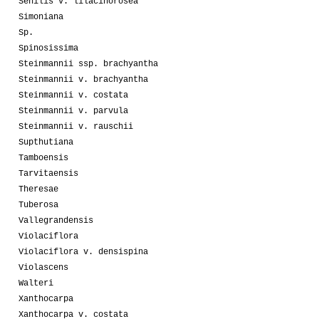
Senilis v. lilacinorosea
Simoniana
Sp.
Spinosissima
Steinmannii ssp. brachyantha
Steinmannii v. brachyantha
Steinmannii v. costata
Steinmannii v. parvula
Steinmannii v. rauschii
Supthutiana
Tamboensis
Tarvitaensis
Theresae
Tuberosa
Vallegrandensis
Violaciflora
Violaciflora v. densispina
Violascens
Walteri
Xanthocarpa
Xanthocarpa v. costata