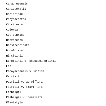
Canacruzensis
Canigueralii
Christinae
Chrysacantha
Cincinnata
Colorea
Cv. sunrise
Decrescens
Densipectinata
Donaldiana
Einsteinii
Einsteinii v. pseudoeinsteinii
Eos
Escayachensis v. nitida
Fabrisii
Fabrisii v. aureiflora
Fabrisii v. flaviflora
Fiebrigii
Fiebrigii v. densiseta
Flavistyla