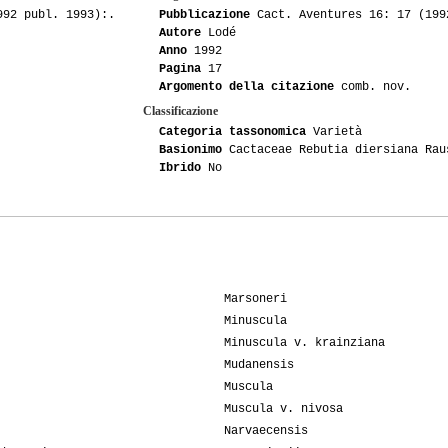
992 publ. 1993):.
Pubblicazione
Cact. Aventures 16: 17 (199
Autore
Lodé
Anno
1992
Pagina
17
Argomento della citazione
comb. nov.
Classificazione
Categoria tassonomica
Varietà
Basionimo
Cactaceae Rebutia diersiana Rau
Ibrido
No
Marsoneri
Minuscula
Minuscula v. krainziana
Mudanensis
Muscula
Muscula v. nivosa
Narvaecensis