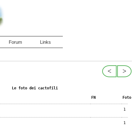
Forum
Links
<
>
Le foto dei cactofili
FN
Foto
1
1