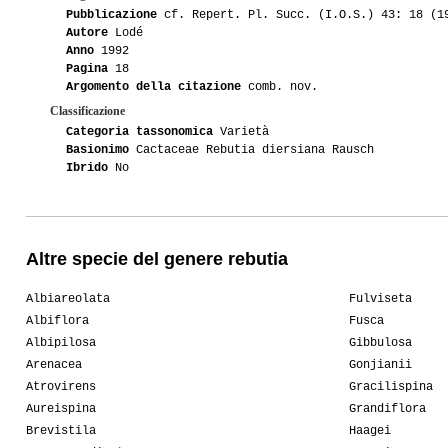
Pubblicazione
cf. Repert. Pl. Succ. (I.O.S.) 43: 18 (1
Autore
Lodé
Anno
1992
Pagina
18
Argomento della citazione
comb. nov.
Classificazione
Categoria tassonomica
Varietà
Basionimo
Cactaceae Rebutia diersiana Rausch
Ibrido
No
Altre specie del genere rebutia
Albiareolata
Fulviseta
Albiflora
Fusca
Albipilosa
Gibbulosa
Arenacea
Gonjianii
Atrovirens
Gracilispina
Aureispina
Grandiflora
Brevistila
Haagei