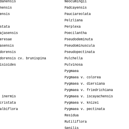
danensis
Neocumingii
nensis
Padcayensis
ensis
Pauciareolata
Pelzliana
stata
Perplexa
ajasensis
Poecilantha
eresae
Pseudodeminuta
asensis
Pseudominuscula
dorensis
Pseudopectinata
dorensis cv. brunispina
Pulchella
isioides
Pulvinosa
Pygmaea
Pygmaea v. colorea
Pygmaea v. diersiana
Pygmaea v. friedrichiana
 inermis
Pygmaea v. iscayachensis
cristata
Pygmaea v. knizei
albiflora
Pygmaea v. pectinata
Residua
Rutiliflora
Senilis