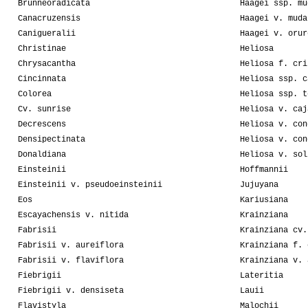
Brunneoradicata
Haagei ssp. mu
Canacruzensis
Haagei v. muda
Canigueralii
Haagei v. orur
Christinae
Heliosa
Chrysacantha
Heliosa f. cri
Cincinnata
Heliosa ssp. c
Colorea
Heliosa ssp. t
Cv. sunrise
Heliosa v. caj
Decrescens
Heliosa v. con
Densipectinata
Heliosa v. con
Donaldiana
Heliosa v. sol
Einsteinii
Hoffmannii
Einsteinii v. pseudoeinsteinii
Jujuyana
Eos
Kariusiana
Escayachensis v. nitida
Krainziana
Fabrisii
Krainziana cv.
Fabrisii v. aureiflora
Krainziana f. 
Fabrisii v. flaviflora
Krainziana v. 
Fiebrigii
Lateritia
Fiebrigii v. densiseta
Lauii
Flavistyla
Malochii