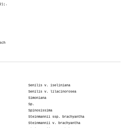
2);.
sch
Senilis v. iseliniana
Senilis v. lilacinorosea
Simoniana
Sp.
Spinosissima
Steinmannii ssp. brachyantha
Steinmannii v. brachyantha