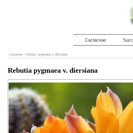
Cactaceae
Succ
Cactaceae
/ rebutia
/ pygmaea v. diersiana
Rebutia pygmaea v. diersiana