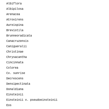
Albiflora
Albipilosa
Arenacea
Atrovirens
Aureispina
Brevistila
Brunneoradicata
Canacruzensis
Canigueralii
Christinae
Chrysacantha
Cincinnata
Colorea
Cv. sunrise
Decrescens
Densipectinata
Donaldiana
Einsteinii
Einsteinii v. pseudoeinsteinii
Eos