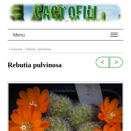
Menu
Cactaceae
/ rebutia
/ pulvinosa
<
>
Rebutia pulvinosa