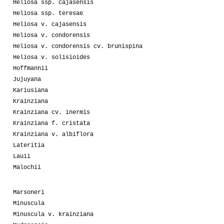
Heliosa ssp. cajasensis
Heliosa ssp. teresae
Heliosa v. cajasensis
Heliosa v. condorensis
Heliosa v. condorensis cv. brunispina
Heliosa v. solisioides
Hoffmannii
Jujuyana
Kariusiana
Krainziana
Krainziana cv. inermis
Krainziana f. cristata
Krainziana v. albiflora
Lateritia
Lauii
Malochii
Marsoneri
Minuscula
Minuscula v. krainziana