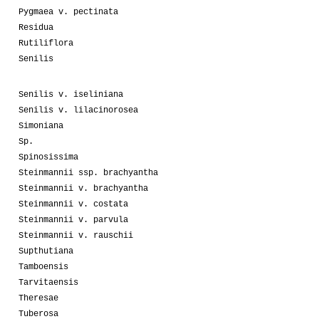
Pygmaea v. pectinata
Residua
Rutiliflora
Senilis
Senilis v. iseliniana
Senilis v. lilacinorosea
Simoniana
Sp.
Spinosissima
Steinmannii ssp. brachyantha
Steinmannii v. brachyantha
Steinmannii v. costata
Steinmannii v. parvula
Steinmannii v. rauschii
Supthutiana
Tamboensis
Tarvitaensis
Theresae
Tuberosa