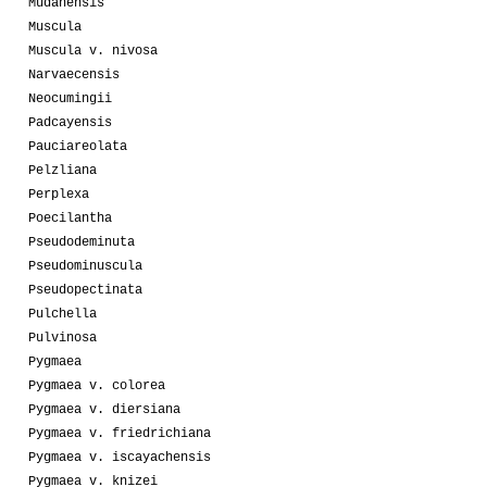
Mudanensis
Muscula
Muscula v. nivosa
Narvaecensis
Neocumingii
Padcayensis
Pauciareolata
Pelzliana
Perplexa
Poecilantha
Pseudodeminuta
Pseudominuscula
Pseudopectinata
Pulchella
Pulvinosa
Pygmaea
Pygmaea v. colorea
Pygmaea v. diersiana
Pygmaea v. friedrichiana
Pygmaea v. iscayachensis
Pygmaea v. knizei