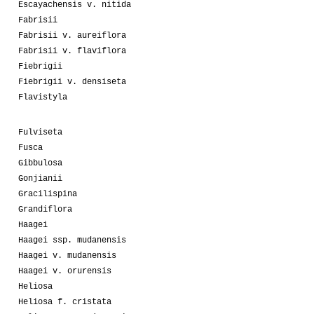
Escayachensis v. nitida
Fabrisii
Fabrisii v. aureiflora
Fabrisii v. flaviflora
Fiebrigii
Fiebrigii v. densiseta
Flavistyla
Fulviseta
Fusca
Gibbulosa
Gonjianii
Gracilispina
Grandiflora
Haagei
Haagei ssp. mudanensis
Haagei v. mudanensis
Haagei v. orurensis
Heliosa
Heliosa f. cristata