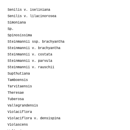
Senilis v. iseliniana
Senilis v. lilacinorosea
Simoniana
Sp.
Spinosissima
Steinmannii ssp. brachyantha
Steinmannii v. brachyantha
Steinmannii v. costata
Steinmannii v. parvula
Steinmannii v. rauschii
Supthutiana
Tamboensis
Tarvitaensis
Theresae
Tuberosa
Vallegrandensis
Violaciflora
Violaciflora v. densispina
Violascens