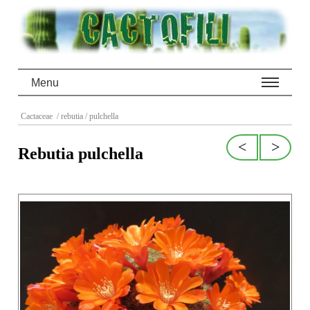
Menu
Cactaceae
/ rebutia
/ pulchella
<
>
Rebutia pulchella