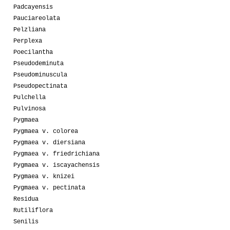
Padcayensis
Pauciareolata
Pelzliana
Perplexa
Poecilantha
Pseudodeminuta
Pseudominuscula
Pseudopectinata
Pulchella
Pulvinosa
Pygmaea
Pygmaea v. colorea
Pygmaea v. diersiana
Pygmaea v. friedrichiana
Pygmaea v. iscayachensis
Pygmaea v. knizei
Pygmaea v. pectinata
Residua
Rutiliflora
Senilis