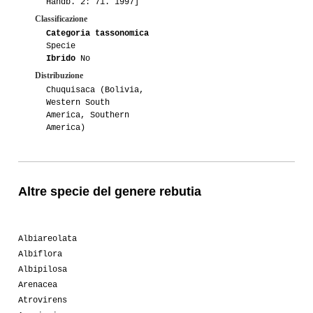
Handb. 2: 71. 1997]
Classificazione
Categoria tassonomica
Specie
Ibrido
No
Distribuzione
Chuquisaca (Bolivia,
Western South
America, Southern
America)
Altre specie del genere rebutia
Albiareolata
Albiflora
Albipilosa
Arenacea
Atrovirens