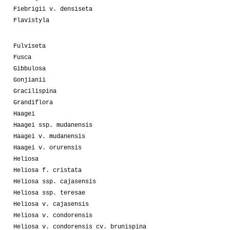
Fiebrigii v. densiseta
Flavistyla
Fulviseta
Fusca
Gibbulosa
Gonjianii
Gracilispina
Grandiflora
Haagei
Haagei ssp. mudanensis
Haagei v. mudanensis
Haagei v. orurensis
Heliosa
Heliosa f. cristata
Heliosa ssp. cajasensis
Heliosa ssp. teresae
Heliosa v. cajasensis
Heliosa v. condorensis
Heliosa v. condorensis cv. brunispina