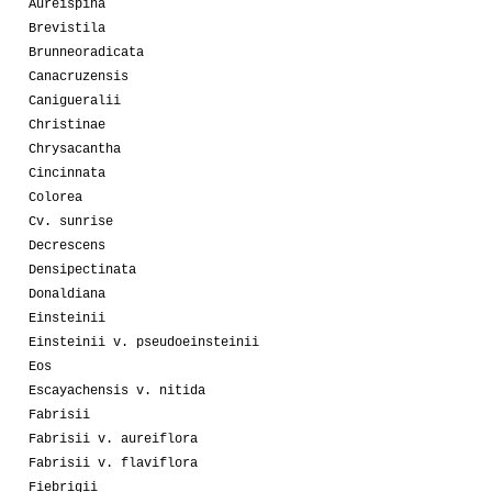
Aureispina
Brevistila
Brunneoradicata
Canacruzensis
Canigueralii
Christinae
Chrysacantha
Cincinnata
Colorea
Cv. sunrise
Decrescens
Densipectinata
Donaldiana
Einsteinii
Einsteinii v. pseudoeinsteinii
Eos
Escayachensis v. nitida
Fabrisii
Fabrisii v. aureiflora
Fabrisii v. flaviflora
Fiebrigii