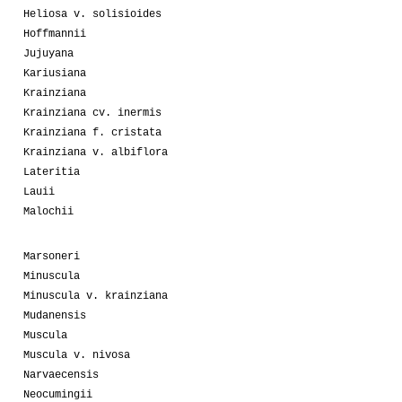
Heliosa v. solisioides
Hoffmannii
Jujuyana
Kariusiana
Krainziana
Krainziana cv. inermis
Krainziana f. cristata
Krainziana v. albiflora
Lateritia
Lauii
Malochii
Marsoneri
Minuscula
Minuscula v. krainziana
Mudanensis
Muscula
Muscula v. nivosa
Narvaecensis
Neocumingii