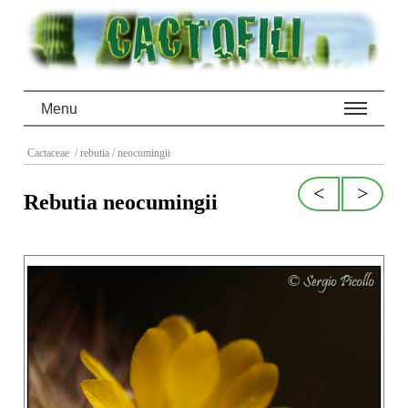
Menu
Cactaceae
/ rebutia
/ neocumingii
<
>
Rebutia neocumingii