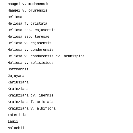
Haagei v. mudanensis
Haagei v. orurensis
Heliosa
Heliosa f. cristata
Heliosa ssp. cajasensis
Heliosa ssp. teresae
Heliosa v. cajasensis
Heliosa v. condorensis
Heliosa v. condorensis cv. brunispina
Heliosa v. solisioides
Hoffmannii
Jujuyana
Kariusiana
Krainziana
Krainziana cv. inermis
Krainziana f. cristata
Krainziana v. albiflora
Lateritia
Lauii
Malochii