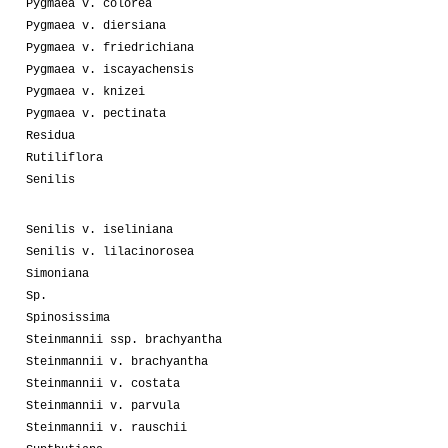
Pygmaea v. colorea
Pygmaea v. diersiana
Pygmaea v. friedrichiana
Pygmaea v. iscayachensis
Pygmaea v. knizei
Pygmaea v. pectinata
Residua
Rutiliflora
Senilis
Senilis v. iseliniana
Senilis v. lilacinorosea
Simoniana
Sp.
Spinosissima
Steinmannii ssp. brachyantha
Steinmannii v. brachyantha
Steinmannii v. costata
Steinmannii v. parvula
Steinmannii v. rauschii