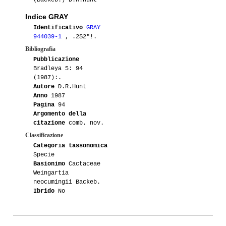
(Backeb.) D.R.Hunt
Indice GRAY
Identificativo
GRAY
944039-1
, .2$2"!.
Bibliografia
Pubblicazione
Bradleya 5: 94
(1987):.
Autore
D.R.Hunt
Anno
1987
Pagina
94
Argomento della
citazione
comb. nov.
Classificazione
Categoria tassonomica
Specie
Basionimo
Cactaceae
Weingartia
neocumingii Backeb.
Ibrido
No