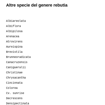
Altre specie del genere rebutia
Albiareolata
Albiflora
Albipilosa
Arenacea
Atrovirens
Aureispina
Brevistila
Brunneoradicata
Canacruzensis
Canigueralii
Christinae
Chrysacantha
Cincinnata
Colorea
Cv. sunrise
Decrescens
Densipectinata