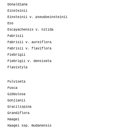
Donaldiana
Einsteinii
Einsteinii v. pseudoeinsteinii
Eos
Escayachensis v. nitida
Fabrisii
Fabrisii v. aureiflora
Fabrisii v. flaviflora
Fiebrigii
Fiebrigii v. densiseta
Flavistyla
Fulviseta
Fusca
Gibbulosa
Gonjianii
Gracilispina
Grandiflora
Haagei
Haagei ssp. mudanensis