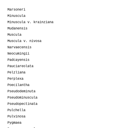
Marsoneri
Minuscula
Minuscula v. krainziana
Mudanensis
Muscula
Muscula v. nivosa
Narvaecensis
Neocumingii
Padcayensis
Pauciareolata
Pelzliana
Perplexa
Poecilantha
Pseudodeminuta
Pseudominuscula
Pseudopectinata
Pulchella
Pulvinosa
Pygmaea