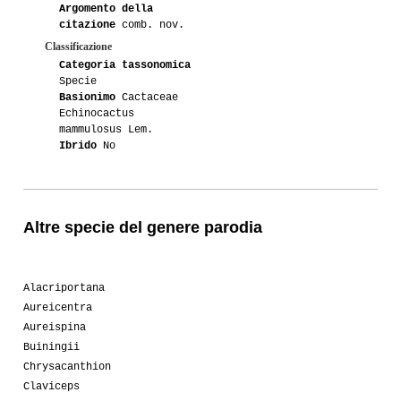
Argomento della
citazione
comb. nov.
Classificazione
Categoria tassonomica
Specie
Basionimo
Cactaceae
Echinocactus
mammulosus Lem.
Ibrido
No
Altre specie del genere parodia
Alacriportana
Aureicentra
Aureispina
Buiningii
Chrysacanthion
Claviceps