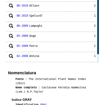
06-2010
Atlasn
1
06-2010
Speluc47
1
06-2009
Lampughi
2
05-2009
Ange
1
05-2009
Patra
1
02-2008
Annina
1
01-2008
Eneemha
2
Nomenclatura
Fonte
: The International Plant Names Index
(2012)
Nome completo
: Cactaceae Parodia mammulosa
(Lem.) N.P.Taylor
Indice GRAY
Identificativo
GRAY