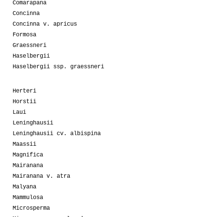
Comarapana
Concinna
Concinna v. apricus
Formosa
Graessneri
Haselbergii
Haselbergii ssp. graessneri
Herteri
Horstii
Laui
Leninghausii
Leninghausii cv. albispina
Maassii
Magnifica
Mairanana
Mairanana v. atra
Malyana
Mammulosa
Microsperma