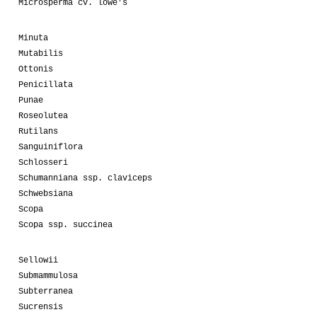
Microsperma cv. lowe's
Minuta
Mutabilis
Ottonis
Penicillata
Punae
Roseolutea
Rutilans
Sanguiniflora
Schlosseri
Schumanniana ssp. claviceps
Schwebsiana
Scopa
Scopa ssp. succinea
Sellowii
Submammulosa
Subterranea
Sucrensis