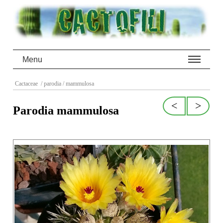
Menu
Cactaceae
/ parodia
/ mammulosa
<
>
Parodia mammulosa