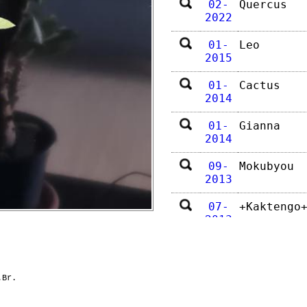
02-
Quercus
2022
01-
Leo
2015
01-
Cactus
2014
01-
Gianna
2014
09-
Mokubyou
2013
07-
+Kaktengo
2013
01-
+Kaktengo
2012
.Br.
07-
Gianna
2012