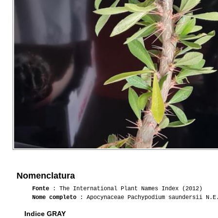
Nomenclatura
Fonte
: The International Plant Names Index (2012)
Nome completo
: Apocynaceae Pachypodium saundersii N.E
Indice GRAY