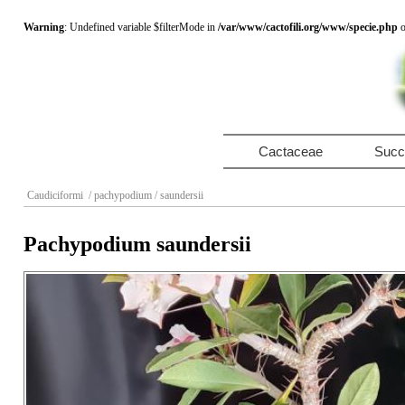
Warning
: Undefined variable $filterMode in
/var/www/cactofili.org/www/specie.php
o
Cactaceae
Succ
Caudiciformi
/ pachypodium
/ saundersii
Pachypodium saundersii